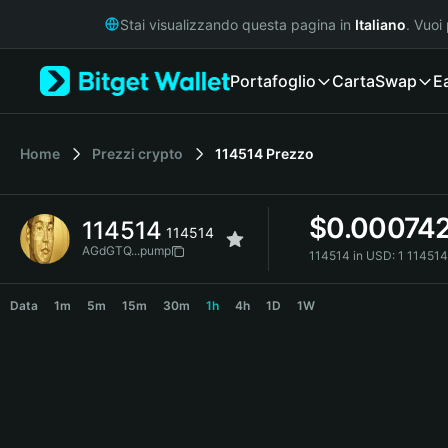
English
Stai visualizzando questa pagina in
Italiano
. Vuoi
日本語
Tiếng Việt
Portafoglio
Carta
Swap
E
Русский
Español (Latinoamérica)
Türkçe
Italiano
Home
Prezzi crypto
114514
Prezzo
Français
Deutsch
$
0.00074
114514
简体中文
114514
繁體中文
AGdGTQ...pump
114514 in USD:
1 11451
Português (Portugal)
114514 Price Chart
Bahasa Indonesia
Data
1m
5m
15m
30m
1h
4h
1D
1W
ภาษาไทย
हिन्दी
বাংলা
Español
Português (Brasil)
Español (Argentina)