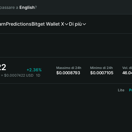
 passare a
English
?
arn
Predictions
Bitget Wallet X
Di più
22
Massimo di 24h
Minimo di 24h
Vol. d
+2.36%
$0.0008793
$0.0007105
46.
4 = $0.0007422 USD
1D
Lite
P