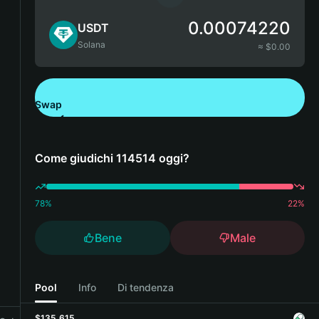
0.00074220
USDT
Solana
≈ $
0.00
Swap
Scarica Bitget Wallet
Come giudichi 114514 oggi?
78
%
22
%
Bene
Male
Pool
Info
Di tendenza
$135,615