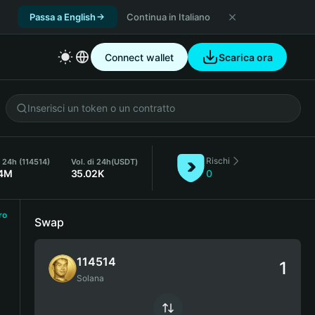
Passa a English
Continua in Italiano
Connect wallet
Scarica ora
Rischi
i 24h (114514)
Vol. di 24h
(USDT)
04M
35.02K
0
ro
Swap
114514
Solana