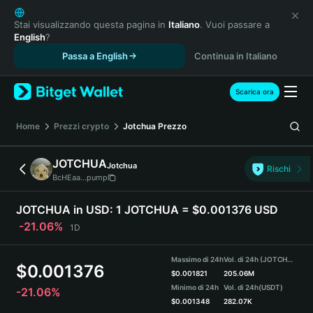
English
日本語
Stai visualizzando questa pagina in
Italiano
. Vuoi passare a
English
?
Tiếng Việt
Passa a English
Continua in Italiano
Русский
Español (Latinoamérica)
Türkçe
Scarica ora
Italiano
Français
Home
Prezzi crypto
Jotchua
Prezzo
Deutsch
简体中文
JOTCHUA
Jotchua
Rischi
繁體中文
BcHEaa...pump
Português (Portugal)
Bahasa Indonesia
JOTCHUA in USD:
1 JOTCHUA = $0.001376 USD
ภาษาไทย
-21.06%
1D
हिन्दी
বাংলা
Massimo di 24h
Vol. di 24h (JOTCHUA)
$
0.001376
Español
$
0.001821
205.06M
Minimo di 24h
Vol. di 24h
(USDT)
-21.06%
Português (Brasil)
$
0.001348
282.07K
Español (Argentina)