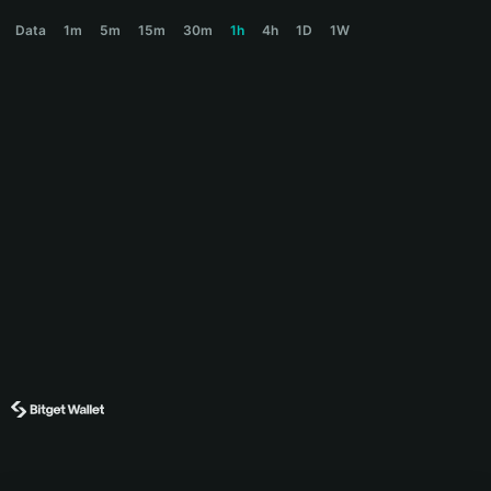
JOTCHUA Price Chart
Data
1m
5m
15m
30m
1h
4h
1D
1W