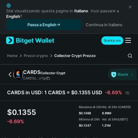
English
日本語
Stai visualizzando questa pagina in
Italiano
. Vuoi passare a
English
?
Tiếng Việt
Passa a English
Continua in Italiano
Русский
Español (Latinoamérica)
Türkçe
Scarica ora
Italiano
Français
Home
Prezzi crypto
Collector Crypt
Prezzo
Deutsch
简体中文
CARDS
Collector Crypt
Rischi
繁體中文
CARDSc...xYjp
Português (Portugal)
Bahasa Indonesia
CARDS in USD:
1 CARDS = $0.1355 USD
-6.69%
1D
ภาษาไทย
हिन्दी
Massimo di 24h
Vol. di 24h (CARDS)
$
0.1355
বাংলা
$
0.1468
8.99M
Minimo di 24h
Vol. di 24h
(USDT)
-6.69%
Español
$
0.1347
1.21M
Português (Brasil)
CARDS Price Chart
Español (Argentina)