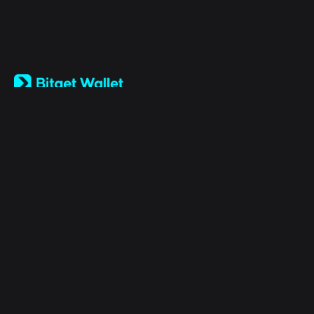
English
日本語
Tiếng Việt
Русский
Chi siamo
Español (Latinoamérica)
Türkçe
Bitget Wallet X
Italiano
Français
Sicurezza
Deutsch
简体中文
Strumenti
繁體中文
Português (Portugal)
Asset
Bahasa Indonesia
ภาษาไทย
Products
العربية
हिन्दी
Risorse
বাংলা