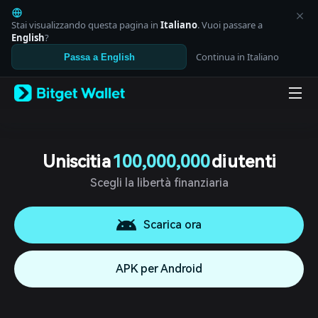
English
日本語
Stai visualizzando questa pagina in
Italiano
. Vuoi passare a
Tiếng Việt
English
?
Русский
Continua in Italiano
Passa a English
Español (Latinoamérica)
Türkçe
Italiano
Français
Deutsch
简体中文
繁體中文
Unisciti a
100,000,000
di utenti
Português (Portugal)
Scegli la libertà finanziaria
Bahasa Indonesia
ภาษาไทย
العربية
Scarica ora
हिन्दी
বাংলা
Español
APK per Android
Português (Brasil)
Español (Argentina)