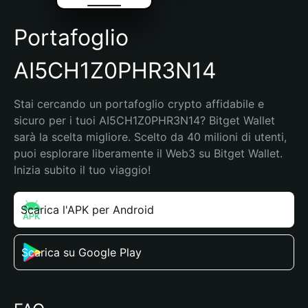
Portafoglio
AI5CH1Z0PHR3N14
Stai cercando un portafoglio crypto affidabile e 
sicuro per i tuoi AI5CH1Z0PHR3N14? Bitget Wallet 
sarà la scelta migliore. Scelto da 40 milioni di utenti, 
puoi esplorare liberamente il Web3 su Bitget Wallet. 
Inizia subito il tuo viaggio!
Scarica l'APK per Android
Scarica su Google Play