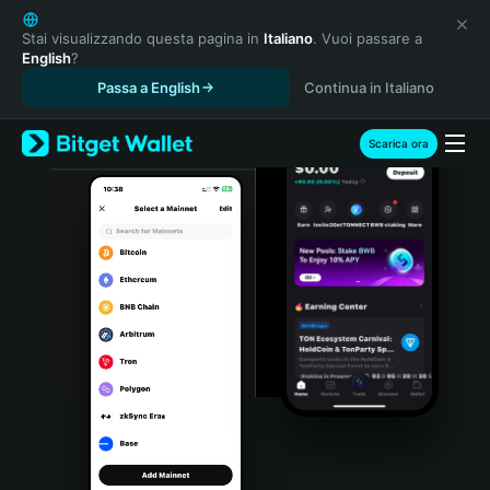
English
日本語
Stai visualizzando questa pagina in
Italiano
. Vuoi passare a
English
?
Tiếng Việt
Passa a English
Continua in Italiano
Русский
Español (Latinoamérica)
Türkçe
Scarica ora
Italiano
Français
Deutsch
简体中文
繁體中文
Português (Portugal)
Bahasa Indonesia
ภาษาไทย
हिन्दी
বাংলা
Español
Português (Brasil)
Español (Argentina)