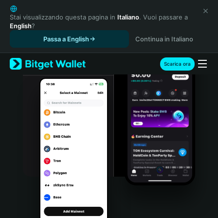
English
日本語
Stai visualizzando questa pagina in
Italiano
. Vuoi passare a
English
?
Tiếng Việt
Passa a English
Continua in Italiano
Русский
Español (Latinoamérica)
Türkçe
Scarica ora
Italiano
Français
Deutsch
简体中文
繁體中文
Português (Portugal)
Bahasa Indonesia
ภาษาไทย
हिन्दी
বাংলা
Español
Português (Brasil)
Español (Argentina)