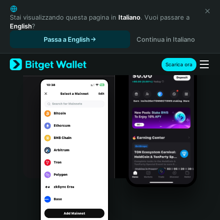
English
日本語
Stai visualizzando questa pagina in
Italiano
. Vuoi passare a
English
?
Tiếng Việt
Passa a English
Continua in Italiano
Русский
Español (Latinoamérica)
Türkçe
Scarica ora
Italiano
Français
Deutsch
简体中文
繁體中文
Português (Portugal)
Bahasa Indonesia
ภาษาไทย
हिन्दी
বাংলা
Español
Português (Brasil)
Español (Argentina)