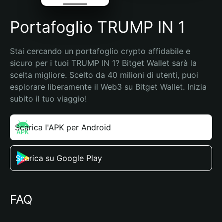
Portafoglio TRUMP IN 1
Stai cercando un portafoglio crypto affidabile e 
sicuro per i tuoi TRUMP IN 1? Bitget Wallet sarà la 
scelta migliore. Scelto da 40 milioni di utenti, puoi 
esplorare liberamente il Web3 su Bitget Wallet. Inizia 
subito il tuo viaggio!
Scarica l'APK per Android
Scarica su Google Play
FAQ