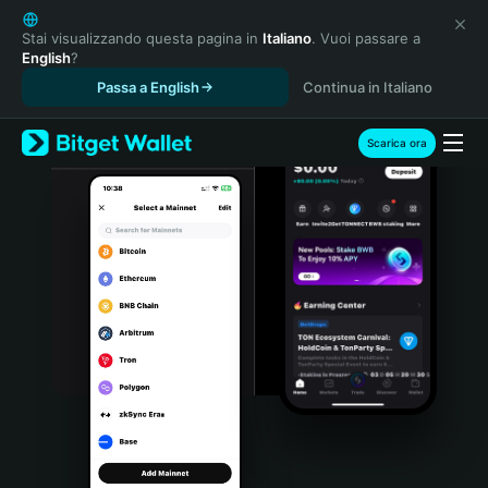
English
日本語
Stai visualizzando questa pagina in
Italiano
. Vuoi passare a
English
?
Tiếng Việt
Passa a English
Continua in Italiano
Русский
Español (Latinoamérica)
Türkçe
Scarica ora
Italiano
Français
Deutsch
简体中文
繁體中文
Português (Portugal)
Bahasa Indonesia
ภาษาไทย
हिन्दी
বাংলা
Español
Português (Brasil)
Español (Argentina)