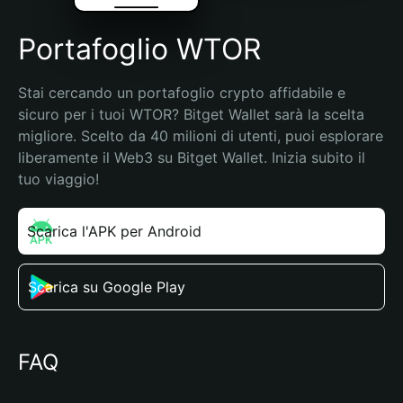
Portafoglio WTOR
Stai cercando un portafoglio crypto affidabile e 
sicuro per i tuoi WTOR? Bitget Wallet sarà la scelta 
migliore. Scelto da 40 milioni di utenti, puoi esplorare 
liberamente il Web3 su Bitget Wallet. Inizia subito il 
tuo viaggio!
Scarica l'APK per Android
Scarica su Google Play
FAQ