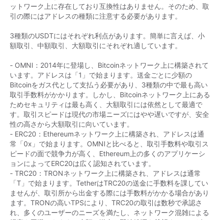
ットワーク上に存在しており互換性はありません。そのため、取
引の際にはアドレスの種類に注意する必要があります。

3種類のUSDTにはそれぞれ利点があります。簡単に言えば、小
額取引、中額取引、大額取引にそれぞれ適しています。

- OMNI：2014年に登場し、Bitcoinネットワーク上に構築されて
います。アドレスは「1」で始まります。送金ごとに少額の
Bitcoinをガス代として支払う必要があり、3種類の中で最も高い
取引手数料がかかります。しかし、Bitcoinネットワーク上にある
ためセキュリティは最も高く、大額取引には依然として最適で
す。取引スピードは現代の市場ニーズにはやや遅いですが、安全
性の高さから大額取引に向いています。

- ERC20：Ethereumネットワーク上に構築され、アドレスは通
常「0x」で始まります。OMNIと比べると、取引手数料や取引ス
ピードの面で競争力が高く、Ethereum上の多くのアプリケーシ
ョンによってERC20は広く認知されています。

- TRC20：TRONネットワーク上に構築され、アドレスは通常
「T」で始まります。TetherはTRC20の送金に手数料を課してい
ませんが、取引所から出金する際には手数料がかかる場合があり
ます。TRONの高いTPSにより、TRC20の取引は数秒で承認さ
れ、多くのユーザーのニーズを満たし、ネットワーク混雑による