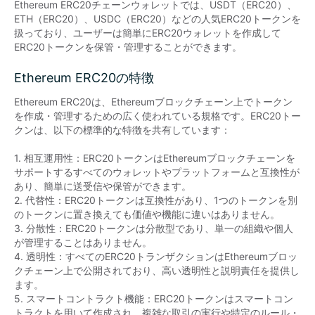
Ethereum ERC20チェーンウォレットでは、USDT（ERC20）、
ETH（ERC20）、USDC（ERC20）などの人気ERC20トークンを
扱っており、ユーザーは簡単にERC20ウォレットを作成して
ERC20トークンを保管・管理することができます。
Ethereum ERC20の特徴
Ethereum ERC20は、Ethereumブロックチェーン上でトークン
を作成・管理するための広く使われている規格です。ERC20トー
クンは、以下の標準的な特徴を共有しています：

1. 相互運用性：ERC20トークンはEthereumブロックチェーンを
サポートするすべてのウォレットやプラットフォームと互換性が
あり、簡単に送受信や保管ができます。

2. 代替性：ERC20トークンは互換性があり、1つのトークンを別
のトークンに置き換えても価値や機能に違いはありません。

3. 分散性：ERC20トークンは分散型であり、単一の組織や個人
が管理することはありません。

4. 透明性：すべてのERC20トランザクションはEthereumブロッ
クチェーン上で公開されており、高い透明性と説明責任を提供し
ます。

5. スマートコントラクト機能：ERC20トークンはスマートコン
トラクトを用いて作成され、複雑な取引の実行や特定のルール・