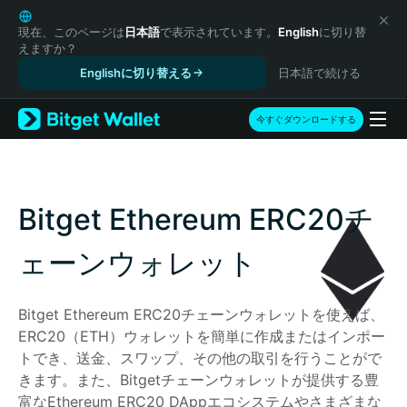
English
日本語
現在、このページは
日本語
で表示されています。
English
に切り替
えますか？
Tiếng Việt
Englishに切り替える
日本語で続ける
Русский
Español (Latinoamérica)
Türkçe
今すぐダウンロードする
Italiano
Français
Deutsch
简体中文
Bitget Ethereum ERC20チ
繁體中文
Português (Portugal)
ェーンウォレット
Bahasa Indonesia
ภาษาไทย
Bitget Ethereum ERC20チェーンウォレットを使えば、
हिन्दी
ERC20（ETH）ウォレットを簡単に作成またはインポー
বাংলা
トでき、送金、スワップ、その他の取引を行うことがで
Español
きます。また、Bitgetチェーンウォレットが提供する豊
Português (Brasil)
富なEthereum ERC20 DAppエコシステムやさまざまな
Español (Argentina)