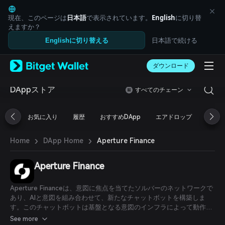
English
日本語
現在、このページは
日本語
で表示されています。
English
に切り替
Tiếng Việt
えますか？
Русский
日本語で続ける
Englishに切り替える
Español (Latinoamérica)
Türkçe
ダウンロード
Italiano
Français
Deutsch
DAppストア
すべてのチェーン
简体中文
繁體中文
お気に入り
履歴
おすすめDApp
エアドロップ
DeFi
Português (Portugal)
Bahasa Indonesia
›
›
Aperture Finance
Home
DApp Home
ภาษาไทย
العربية
हिन्दी
Aperture Finance
বাংলা
Español
Aperture Financeは、意図に焦点を当てたソルバーのネットワークで
Português (Brasil)
あり、AIと意図を組み合わせて、新たなチャットボットを構築しま
Español (Argentina)
す。このチャットボットは基盤となる意図のインフラによって動作
し、ユーザーが自然言語で「目標を述べる」ことを可能にします。よ
See more