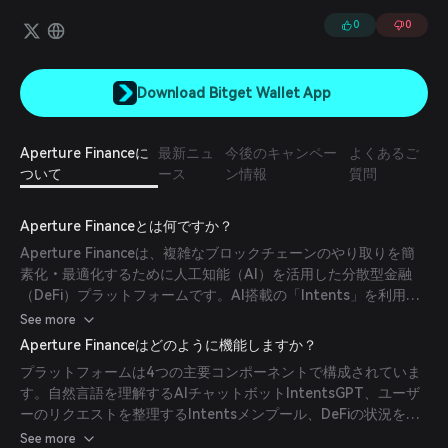
り良い実行と価格設定のために、ソルバーのネットワークが活用され
ています。
0
0
Download Bitget Wallet App
Aperture Financeに
最新ニュ
今後のキャンペー
よくあるご
ついて
ース
ン情報
質問
Aperture Financeとは何ですか？
Aperture Financeは、複雑なブロックチェーンのやり取りを簡
素化・最適化するために人工知能（AI）を活用した分散型金融
（DeFi）プラットフォームです。AI搭載の「Intents」を利用す
ることで、ユーザーは自然言語で金融目標を表現でき、それが実
See more
行可能な取引戦略に翻訳されるため、より幅広い層にDeFiを利用
Aperture Financeはどのように機能しますか？
しやすくしています。
プラットフォームは4つの主要コンポーネントで構成されていま
す。自然言語を理解するAIチャットボットIntentsGPT、ユーザ
ーのリクエストを整理するIntentsメンプール、DeFiの状況を分
析して最適なソリューションを提案するソルバーノード、そして
See more