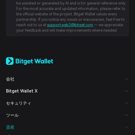
be assisted or generated by AI and is for general reference only.
For the most accurate and updated information, please refer to
the official website of the project. Bitget Wallet values every
partnership. If you notice any issues or inaccuracies, feel free to
reach out to us at
support.web3@bitget.com
— we appreciate
your feedback and will make improvements where needed.
English
日本語
Tiếng Việt
Русский
会社
Español (Latinoamérica)
Türkçe
Bitget Wallet X
Italiano
Français
セキュリティ
Deutsch
简体中文
ツール
繁體中文
Português (Portugal)
資産
Bahasa Indonesia