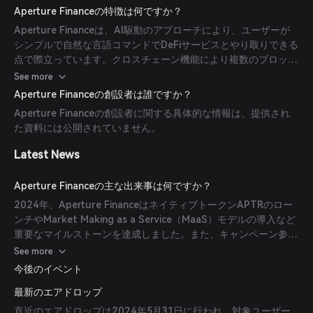
これらのソリューションをブロックチェーン上でランク付けし実
Aperture Financeの特徴は何ですか？
行するエンジンです。このアーキテクチャにより効率的でユーザ
Aperture Financeは、AI駆動のアプローチにより、ユーザーが
ーフレンドリーなDeFi取引が実現します。
シンプルで自然な言語コマンドでDeFiサービスとやり取りできる
点で際立っています。クロスチェーン機能により複数のブロック
チェーンネットワーク間でシームレスな取引が可能で、
See more
ApertureSwapやMarket Making as a Service（MaaS）などの
Aperture Financeの創設者は誰ですか？
機能が自動的な流動性管理や高度な取引ツールを提供します。
Aperture Financeの創設者に関する具体的な情報は、提供され
た資料には公開されていません。
Latest News
Aperture Financeの主な出来事は何ですか？
2024年、Aperture FinanceはネイティブトークンAPTRのロー
ンチやMarket Making as a Service（MaaS）モデルの導入など
重要なマイルストーンを達成しました。また、キャンペーン参加
者に総供給量の7%に相当するAPTRを配布するエアドロップも
See more
実施しました。
今後のイベント
最新のエアドロップ
直近のエアドロップは2024年5月31日に行われ、対象ユーザー