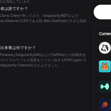
地位を強化しています。
の創業者は誰ですか？
のCloris Chenが率いており、SingularityNETおよび
lligence AllianceのCEOであるDr. Ben Goertzelの大きな貢献
Curren
eの主な出来事は何ですか？
FinanceはSingularityDAOおよびSelfKeyとの戦略的合
のリアルワールド資産をトークン化するEVM Layer-2
ularity Financeを立ち上げました。