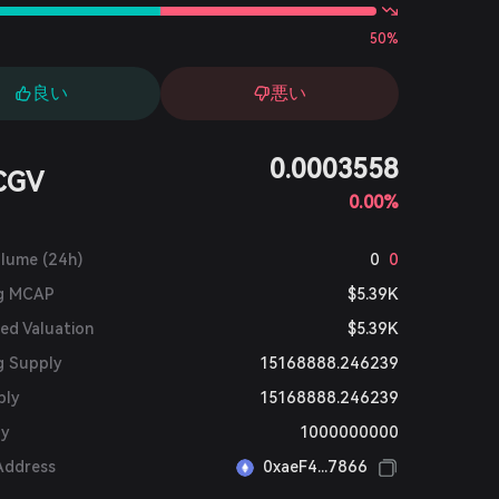
50%
良い
悪い
0.0003558
CGV
0.00%
olume (24h)
0
0
ng MCAP
$5.39K
ted Valuation
$5.39K
g Supply
15168888.246239
ply
15168888.246239
ly
1000000000
Address
0xaeF4...7866