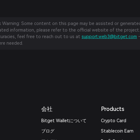
sk Warning: Some content on this page may be assisted or generated 
ed information, please refer to the official website of the project.
curacies, feel free to reach out to us at
support.web3@bitget.com
—
re needed.
会社
Products
Bitget Walletについて
Crypto Card
ブログ
Stablecoin Earn