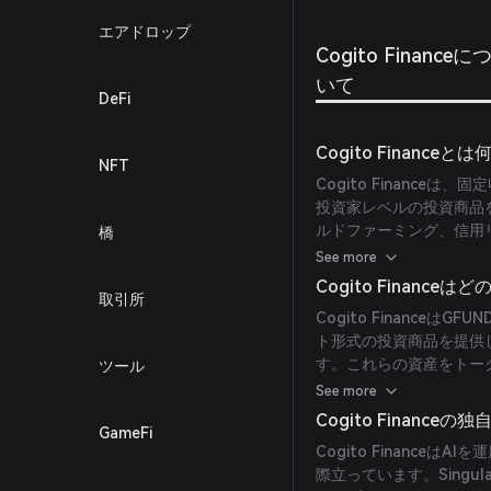
エアドロップ
Cogito Financeに
いて
DeFi
Cogito Finance
NFT
Cogito Financ
投資家レベルの投資商品
ルドファーミング、信用リ
橋
す。Singularity
See more
プロセスに人工知能を活
Cogito Financ
取引所
Cogito Financeは
ト形式の投資商品を提供
す。これらの資産をトーク
ツール
透明性を向上させます。
See more
Cogito Finance
GameFi
Cogito Financ
際立っています。Singula