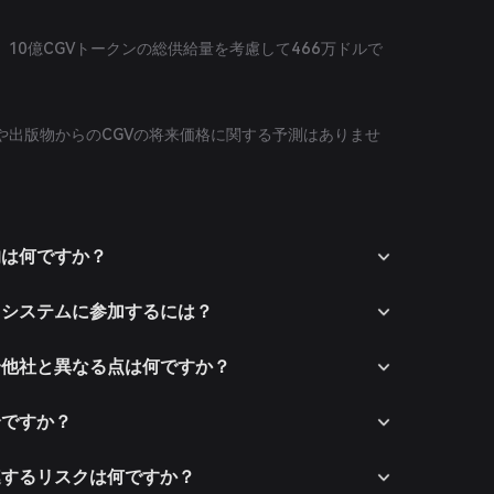
額
10億CGVトークンの総供給量を考慮して466万ドルで
や出版物からのCGVの将来価格に関する予測はありませ
の目的は何ですか？
eのエコシステムに参加するには？
ceが競合他社と異なる点は何ですか？
は安全ですか？
eに関連するリスクは何ですか？