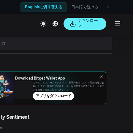
日本語で続ける
Englishに切り替える
ダウンロー
ド
Download Bitget Wallet App
ミームコイン、AIエージェント、市場の動向について最新情報をお
届けします。事前にガス代トークンを用意する必要がなく、人気の
ある資産を簡単に取引できます！
アプリをダウンロード
ty Sentiment
es