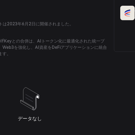
トは2023年6月2日に開催されました。
およびSelfKeyとの合併は、AIトークン化に最適化された統一プ
Web3を強化し、AI資産をDeFiアプリケーションに統合
ます。
データなし