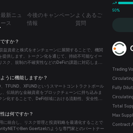
50%
つ
最新ニュ
今後のキャンペーン
よくあるご
ース
情報
質問
とは何ですか？
eは、固定収益資産と株式をオンチェーンに展開することで、機関
を提供します。トークン化を通じて、持続不可能なイー
スク、規制の不確実性などのDeFiの課題に対応しま
NETエコシステムパートナーとして、ポートフォリオ管理を含む
Trading V
用しています。
eはどのように機能しますか？
Circulati
GFUND、TFUND、XFUNDというスマートコントラクトボール
Fully Dilu
し、伝統的な金融資産をブロックチェーンに持ち込みま
Circulatin
ン化することで、DeFi領域における流動性、安全性、
Total Sup
の独自性は何ですか？
Max Supp
eはAIを運用に統合し、リスク管理と投資戦略を最適化することで
Contract 
rityNETやBen Goertzelのような専門家とのパートナー