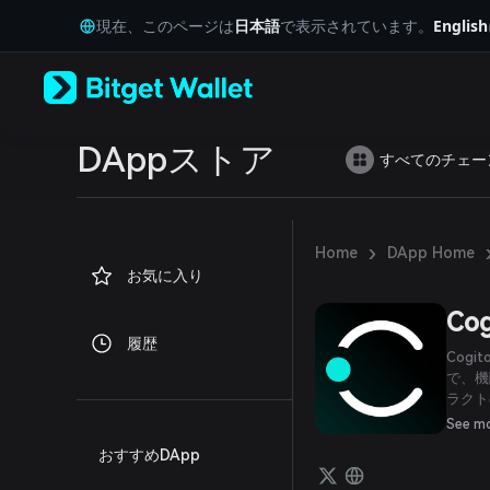
English
現在、このページは
日本語
で表示されています。
English
日本語
Tiếng Việt
Русский
Español (Latinoamérica)
Türkçe
Italiano
DAppストア
すべてのチェー
Français
Deutsch
简体中文
繁體中文
›
Home
DApp Home
Português (Portugal)
お気に入り
Bahasa Indonesia
ภาษาไทย
Cog
العربية
履歴
हिन्दी
Cog
বাংলা
で、機
ラクト
Español
TFU
Português (Brasil)
See m
産をブ
Español (Argentina)
おすすめDApp
り、C
制の不