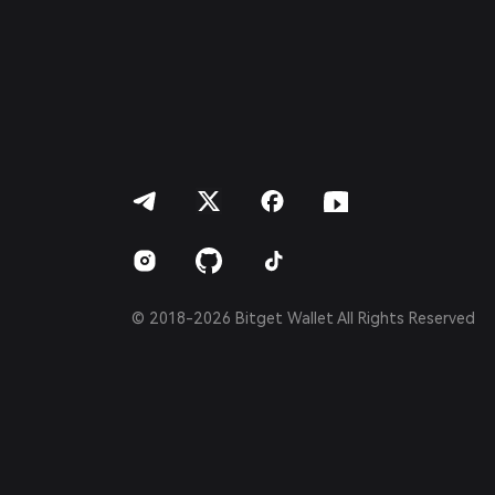
简体中文
繁體中文
Português (Portugal)
Bahasa Indonesia
ภาษาไทย
العربية
हिन्दी
বাংলা
Español
Português (Brasil)
Español (Argentina)
© 2018-2026 Bitget Wallet All Rights Reserved