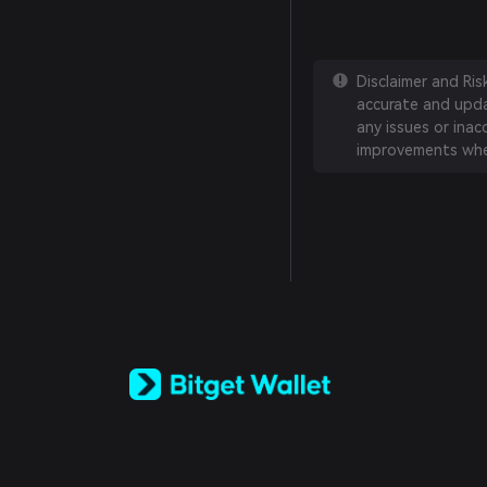
Disclaimer and Ri
accurate and updat
any issues or inac
improvements whe
English
日本語
Tiếng Việt
Русский
Español (Latinoamérica)
Türkçe
Italiano
Français
Deutsch