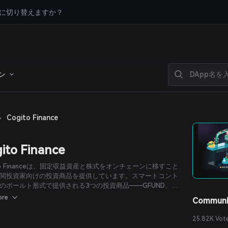
に切り替えますか？
ン
›
Cogito Finance
ito Finance
ito Financeは、固定収益資産と株式をオンチェーンに移すこと
関投資家向けの投資商品を提供しています。スマートコント
のボールト形式で提供される3つの投資商品――GFUND、
ND、XFUND――を通じて、このプロトコルは伝統的な金融資
ore
Communi
ロックチェーンの世界にもたらしています。トークン化によ
ogitoは持続不可能なイールドファーミング、信用リスク、規
25.82K Vot
確実性といったDeFiの課題に取り組んでいます。