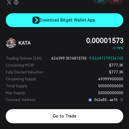
0
0
Download Bitget Wallet App
0.00001573
KATA
-1.79%
Trading Volume (24h)
624399.3514813755
9.82491779334745
Circulating MCAP
$777.3K
Fully Diluted Valuation
$777.3K
Circulating Supply
49399900000
Total Supply
50000000000
Max Supply
50000000000
Contract Address
0x2e85...ae15
Go to Trade