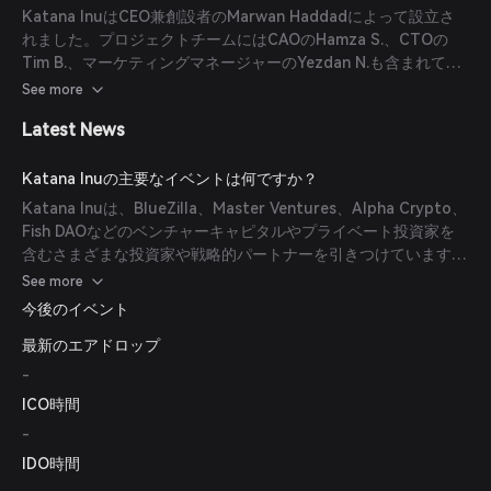
で世界的なNFT認知度の向上を目指しています。さらに、
ます。Katana Inuはまた、バーン機構を実装するデフレ通貨と
Katana InuはCEO兼創設者のMarwan Haddadによって設立さ
Katana InuはEthereumのレイヤー2ソリューション上のNFTマ
しても機能しており、各取引後に一定割合のコインがバーン（焼
れました。プロジェクトチームにはCAOのHamza S.、CTOの
ーケットプレイスを備えており、世界中のアーティストがガス料
却）され、時間経過とともに流通供給が減少します。
Tim B.、マーケティングマネージャーのYezdan N.も含まれてい
金無料でNFTを発行することを可能にしています。
(
wikibit.com
)
ます。開発は、セールス、eコマース、ブロックチェーンゲーム
See more
(
coingecko.com
)
の経験を持つドイツの開発チームChainvisionによって主導され
Latest News
ています。(
tokenradar.ai
)
Katana Inuの主要なイベントは何ですか？
Katana Inuは、BlueZilla、Master Ventures、Alpha Crypto、
Fish DAOなどのベンチャーキャピタルやプライベート投資家を
含むさまざまな投資家や戦略的パートナーを引きつけています。
これらの投資家は、Katana Inuのブロックチェーンゲーム、
See more
NFT、DeFi機能の開発を支援しています。(
tokenradar.ai
)
今後のイベント
最新のエアドロップ
-
ICO時間
-
IDO時間