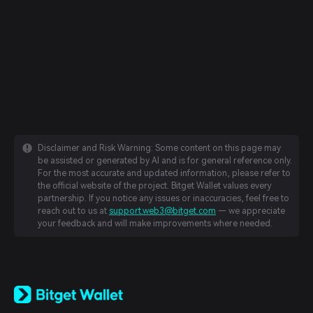
Disclaimer and Risk Warning: Some content on this page may
be assisted or generated by AI and is for general reference only.
For the most accurate and updated information, please refer to
the official website of the project. Bitget Wallet values every
partnership. If you notice any issues or inaccuracies, feel free to
reach out to us at
support.web3@bitget.com
— we appreciate
your feedback and will make improvements where needed.
English
日本語
Tiếng Việt