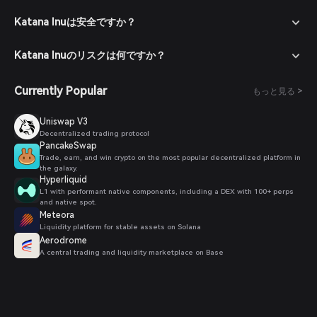
Katana Inuは安全ですか？
Katana Inuのリスクは何ですか？
Currently Popular
もっと見る >
Uniswap V3
Decentralized trading protocol
PancakeSwap
Trade, earn, and win crypto on the most popular decentralized platform in
the galaxy.
Hyperliquid
L1 with performant native components, including a DEX with 100+ perps
and native spot.
Meteora
Liquidity platform for stable assets on Solana
Aerodrome
A central trading and liquidity marketplace on Base