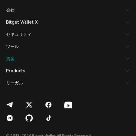
Русский
会社
Español (Latinoamérica)
Türkçe
Bitget Wallet X
Italiano
Français
セキュリティ
Deutsch
简体中文
ツール
繁體中文
Português (Portugal)
資産
Bahasa Indonesia
ภาษาไทย
Products
العربية
हिन्दी
リーガル
বাংলা
Español
Português (Brasil)
Español (Argentina)