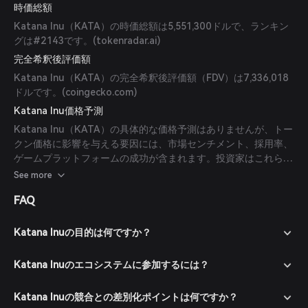
時価総額
Katana Inu（KATA）の時価総額は5,551,300ドルで、ランキン
グは#2143です。(
tokenradar.ai
)
完全希釈後評価額
Katana Inu（KATA）の完全希釈後評価額（FDV）は7,336,018
ドルです。(
coingecko.com
)
Katana Inu価格予測
Katana Inu（KATA）の具体的な価格予測はありませんが、トー
クン価格に影響を与える要因には、市場センチメント、採用率、
ゲームプラットフォームの成功が含まれます。投資家はこれらの
要素を考慮し、十分な調査を行ってから投資判断を下すべきで
See more
す。
FAQ
Katana Inuの目的は何ですか？
Katana Inuのエコシステムに参加するには？
Katana Inuの競合との差別化ポイントは何ですか？