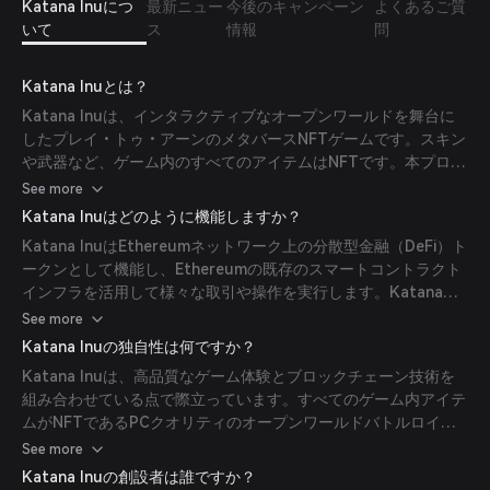
Katana Inuにつ
最新ニュー
今後のキャンペーン
よくあるご質
いて
ス
情報
問
Katana Inuとは？
Katana Inuは、インタラクティブなオープンワールドを舞台に
したプレイ・トゥ・アーンのメタバースNFTゲームです。スキン
や武器など、ゲーム内のすべてのアイテムはNFTです。本プロジ
ェクトは、オートステーキングによるゲーム内報酬方法など独自
See more
のゲーム提供を通じて、ゲームとNFTクリプトの革新推進に焦点
Katana Inuはどのように機能しますか？
を当てています。(
coingecko.com
)
Katana InuはEthereumネットワーク上の分散型金融（DeFi）ト
ークンとして機能し、Ethereumの既存のスマートコントラクト
インフラを活用して様々な取引や操作を実行します。Katana
Inuを支配する主なコンセプトは、DeFiとノンファンジブルトー
See more
クン（NFT）の統合です。DeFiの側面は、主にEthereum上に構
Katana Inuの独自性は何ですか？
築されたブロックチェーン技術に基づく金融アプリケーションを
Katana Inuは、高品質なゲーム体験とブロックチェーン技術を
指しており、従来の中央仲介者を介さないオープンで分散化され
組み合わせている点で際立っています。すべてのゲーム内アイテ
た方法で既存の金融サービスを再現することを目的としていま
ムがNFTであるPCクオリティのオープンワールドバトルロイヤ
す。Katana InuのNFT統合は、プラットフォーム上でユニーク
ルゲームを提供します。ゲームはプレイ・トゥ・アーンと無料プ
See more
なデジタル資産を作成・取引する機会を提供しており、特に独自
レイの両方のオプションを提供し、様々なモードで競い合うこと
のゲーム体験を目指すゲーム業界において大きな影響を与えてい
Katana Inuの創設者は誰ですか？