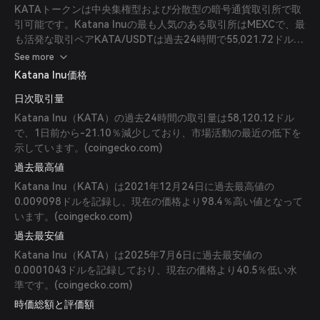
KATAトークンは中央集権型および分散型の暗号通貨取引所で取
引可能です。Katana Inuの最も人気のある取引所はMEXCで、最
も活発な取引ペアKATA/USDTは過去24時間で55,021.72ドルの
取引量があります。他に人気のある選択肢としてPancakeSwap
See more
V3（BSC）とUniswap V3（Ethereum）があります。
Katana Inu価格
(
coingecko.com
)
日次取引量
Katana Inu（KATA）の過去24時間の取引量は58,120.12ドル
で、1日前から-21.10％減少しており、市場活動の最近の低下を
示しています。(
coingecko.com
)
過去最高値
Katana Inu（KATA）は2021年12月24日に過去最高値の
0.009098ドルを記録し、現在の価格より98.4％高い値となって
います。(
coingecko.com
)
過去最安値
Katana Inu（KATA）は2025年7月6日に過去最安値の
0.0001043ドルを記録しており、現在の価格より40.5％低い水
準です。(
coingecko.com
)
時価総額と評価額