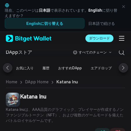
English
日本語
現在、このページは
日本語
で表示されています。
English
に切り替
Tiếng Việt
えますか？
Русский
日本語で続ける
Englishに切り替える
Español (Latinoamérica)
Türkçe
ダウンロード
Italiano
Français
Deutsch
DAppストア
すべてのチェーン
简体中文
繁體中文
お気に入り
履歴
おすすめDApp
エアドロップ
DeFi
Português (Portugal)
Bahasa Indonesia
›
›
Katana Inu
Home
DApp Home
ภาษาไทย
العربية
हिन्दी
Katana Inu
বাংলা
Español
Katana Inuは、AAA品質のグラフィック、プレイヤーが作成するノン
Português (Brasil)
ファンジブルトークン（NFT）、および複数のゲームモードを備えた
Español (Argentina)
バトルロイヤルゲームです。