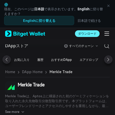
English
日本語
現在、このページは
日本語
で表示されています。
English
に切り替
Tiếng Việt
えますか？
Русский
日本語で続ける
Englishに切り替える
Español (Latinoamérica)
Türkçe
ダウンロード
Italiano
Français
Deutsch
DAppストア
すべてのチェーン
简体中文
繁體中文
お気に入り
履歴
おすすめDApp
エアドロップ
DeFi
Português (Portugal)
Bahasa Indonesia
›
›
Merkle Trade
Home
DApp Home
ภาษาไทย
العربية
हिन्दी
Merkle Trade
বাংলা
Español
Merkle Tradeは、Aptos上に構築された初のゲーミフィケーションを
Português (Brasil)
取り入れた永久先物取引分散型取引所です。本プラットフォームは、
Español (Argentina)
ユーザーフレンドリーさとアクセスのしやすさを重視しながら、最大
規模の分散型レバレッジ取引センターとなることを目指しています。
See more