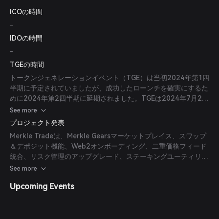
ICOの時間
-
IDOの時間
-
TGEの時間
トークンジェネレーションイベント（TGE）は当初2024年第1四
半期に予定されていましたが、成功したローンチを確実にするた
めに2024年第2四半期に延期されました。TGEは2024年7月25
日に実施されました。
See more
プロジェクト発表
Merkle Tradeは、Merkle Gearsマーケットプレイス、スワップ
＆デポジット機能、Web2オンボーディング、二重価格フィード
統合、リスク管理のアップグレード、ステーキングユーティリテ
ィを備えたMKLトークンの導入など、いくつかの今後の開発を発
See more
表しました。
Upcoming Events