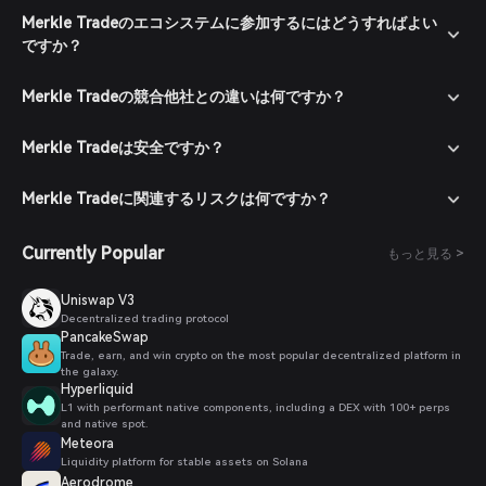
Merkle Tradeのエコシステムに参加するにはどうすればよい
ですか？
Merkle Tradeの競合他社との違いは何ですか？
Merkle Tradeは安全ですか？
Merkle Tradeに関連するリスクは何ですか？
Currently Popular
もっと見る >
Uniswap V3
Decentralized trading protocol
PancakeSwap
Trade, earn, and win crypto on the most popular decentralized platform in
the galaxy.
Hyperliquid
L1 with performant native components, including a DEX with 100+ perps
and native spot.
Meteora
Liquidity platform for stable assets on Solana
Aerodrome