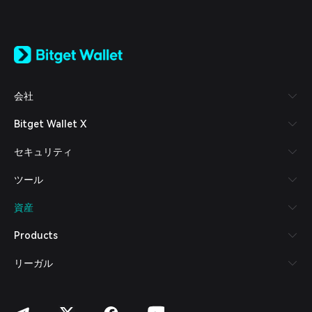
English
日本語
Tiếng Việt
Русский
会社
Español (Latinoamérica)
Türkçe
Bitget Wallet X
Italiano
Français
セキュリティ
Deutsch
简体中文
ツール
繁體中文
Português (Portugal)
資産
Bahasa Indonesia
ภาษาไทย
Products
العربية
हिन्दी
リーガル
বাংলা
Español
Português (Brasil)