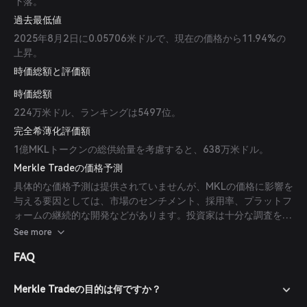
下落。
過去最低値
2025年8月2日に0.05706米ドルで、現在の価格から11.94%の
上昇。
時価総額と評価額
時価総額
224万米ドル、ランキングは5497位。
完全希薄化評価額
1億MKLトークンの総供給量を考慮すると、638万米ドル。
Merkle Tradeの価格予測
具体的な価格予測は提供されていませんが、MKLの価格に影響を
与える要因としては、市場のセンチメント、採用率、プラットフ
ォームの継続的な開発などがあります。投資家は十分な調査を行
い、市場状況を考慮した上で投資判断を下すべきです。
See more
FAQ
Merkle Tradeの目的は何ですか？