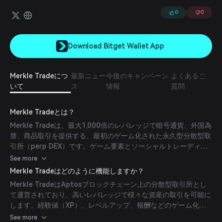
0
0
Download Bitget Wallet App
Merkle Tradeにつ
最新ニュー
今後のキャンペーン
よくあるご
いて
ス
情報
質問
Merkle Tradeとは？
Merkle Tradeは、最大1,000倍のレバレッジで暗号通貨、外国為
替、商品取引を提供する、最初のゲーム化された永久型分散型取
引所（perp DEX）です。ゲーム要素とソーシャルトレーディン
グを統合することで取引の民主化を目指し、幅広いユーザーにア
See more
クセスしやすくしています。独自のレベルアップシステム、ルー
Merkle Tradeはどのように機能しますか？
トボックス、NFT報酬を特徴とし、経験豊富なトレーダーと初心
Merkle TradeはAptosブロックチェーン上の分散型取引所とし
者の両方にとって魅力的で報酬のある取引体験を提供します。
て運営されており、高いレバレッジで様々な資産の取引を可能に
します。経験値（XP）、レベルアップ、報酬などのゲーム化要
素を取り入れ、ユーザーのエンゲージメントを高めています。ガ
See more