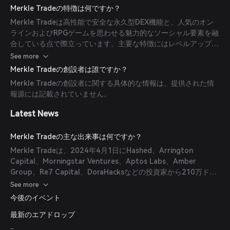
ス代無料、ワンクリック取引、オムニチェーンオンボーディン
Merkle Tradeの特徴は何ですか？
グ、高速注文処理を提供し、効率的で楽しい取引を実現していま
Merkle Tradeは高性能で安全な永久型DEX機能と、人気のオン
す。
ラインおよびRPGゲームを思わせる魅力的なソーシャル要素を融
合している点で際立っています。主要な特徴にはレベルアップシ
ステム、ルートボックス、NFT報酬があり、参入障壁を下げ、す
See more
べてのユーザーにとって取引をよりアクセスしやすく楽しいもの
Merkle Tradeの創設者は誰ですか？
にしています。
Merkle Tradeの創設者に関する具体的な情報は、提供された情
報源には記載されていません。
Latest News
Merkle Tradeの主な出来事は何ですか？
Merkle Tradeは、2024年4月1日にHashed、Arrington
Capital、Morningstar Ventures、Aptos Labs、Amber
Group、Re7 Capital、DoraHacksなどの投資家から210万ドル
のシード資金調達を達成するなど、重要なマイルストーンを達成
See more
しました。また、プラットフォームはローンチから10か月間で
今後のイベント
累計135億ドル以上の取引高を集め、125,000人以上のトレーダ
最新のエアドロップ
ーを引き付けています。
-