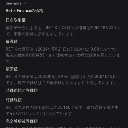
ョンを提供。3. BitMart：RETIK/USDTの取引ペアをサポート。
See more
4. Bitrue：RETIK/USDTの取引ペアを掲載。5. CoinW：
Retik Financeの価格
RETIK/USDTの取引ペアを提供。これらのプラットフォームは
日次取引量
RETIKトークンの購入および取引の多様な選択肢を提供していま
す。
最新データによると、RETIKの24時間取引量は約80,185.78ドル
で、市場の活発な参加を示しています。
最高値
RETIKの最高値は2024年5月21日に記録された3.08ドルです。
現在の価格0.000485ドルと比較すると大幅な減少を示していま
す。
最安値
RETIKの最安値は2025年8月29日に記録された0.0004013ドル
です。現在の価格はこの最安値からわずかに上昇しています。
時価総額と評価額
時価総額
RETIKの現在の時価総額は約75,160ドルで、暗号通貨全体の中
で4277位にランク付けされています。
完全希釈後評価額