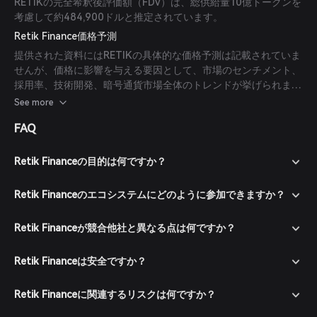
RETIKの完全希釈後評価額（FDV）は、総供給量10億トークンを
考慮して約484,900ドルと推定されています。
Retik Finance価格予測
提供された資料にはRETIKの具体的な価格予測は記載されていま
せんが、価格に影響を与える要因として、市場のセンチメント、
採用率、技術開発、暗号通貨市場全体のトレンドが挙げられま
す。投資家はこれらの要素を考慮し、十分なリサーチを実施した
See more
上でRETIKの可能性を評価するべきです。
FAQ
Retik Financeの目的は何ですか？
Retik Financeのエコシステムにどのように参加できますか？
Retik Financeが競合他社と異なる点は何ですか？
Retik Financeは安全ですか？
Retik Financeに関連するリスクは何ですか？