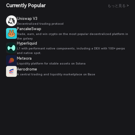
Currently Popular
もっと見る >
Uniswap V3
Decentralized trading protocol
PancakeSwap
Trade, earn, and win crypto on the most popular decentralized platform in
the galaxy.
Hyperliquid
L1 with performant native components, including a DEX with 100+ perps
and native spot.
Meteora
Liquidity platform for stable assets on Solana
Aerodrome
A central trading and liquidity marketplace on Base