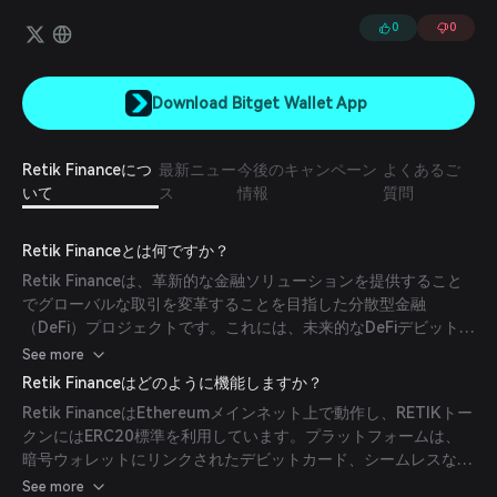
るようにすることで、デジタル資産の利便性とアクセス性を向上させ
ます。
0
0
Download Bitget Wallet App
Retik Financeにつ
最新ニュー
今後のキャンペーン
よくあるご
いて
ス
情報
質問
Retik Financeとは何ですか？
Retik Financeは、革新的な金融ソリューションを提供すること
でグローバルな取引を変革することを目指した分散型金融
（DeFi）プロジェクトです。これには、未来的なDeFiデビットカ
ード、スマートな暗号支払いゲートウェイ、AI搭載のピアツーピ
See more
ア貸付、多チェーン対応の非カストディアルで高セキュリティな
Retik Financeはどのように機能しますか？
DeFiウォレットが含まれます。このプロジェクトのミッション
Retik FinanceはEthereumメインネット上で動作し、RETIKトー
は、世界中の金融取引のあり方を再定義することです。
クンにはERC20標準を利用しています。プラットフォームは、
暗号ウォレットにリンクされたデビットカード、シームレスな暗
号取引のための支払いゲートウェイ、効率的なピアツーピア貸付
See more