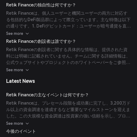
を実現するAI駆動の貸付プラットフォーム、そして複数のブロッ
Retik Financeの独自性は何ですか？
クチェーンをサポートする安全な非カストディアルウォレットな
Retik Financeは、個人ユーザーと機関ユーザーの両方に対応す
ど、さまざまなDeFiサービスを統合しています。このエコシステ
る包括的なDeFi製品群によって際立っています。主な特徴は以下
ムにより、ユーザーはデジタル資産を効果的に管理・活用するこ
の通りです。1. DeFiデビットカード：ユーザーが暗号通貨を直接
とが可能です。
利用でき、デジタル資産と日常の取引の橋渡しをします。2. スマ
See more
ート暗号支払いゲートウェイ：商人と消費者向けにシームレスな
Retik Financeの創設者は誰ですか？
暗号決済を促進します。3. AI搭載のP2P貸付：人工知能を用いて
Retik Financeの創設者に関する具体的な情報は、提供された資
貸し手と借り手を効率的にマッチングします。4. マルチチェーン
料には明確に記載されていません。チームに関する詳細情報は、
非カストディアルウォレット：複数のブロックチェーン対応の安
公式ウェブサイトやプロジェクトのホワイトペーパーをご参照く
全で多用途なウォレットを提供し、ユーザーが資産を完全に管理
ださい。
See more
できるようにします。
Latest News
Retik Financeの主なイベントは何ですか？
Retik Financeは、プレセール段階を成功裏に完了し、3,200万ド
ル以上の資金調達を達成するなど重要なマイルストーンを迎えま
した。この大規模な資金調達は投資家の強い信頼を示し、プロジ
ェクトの今後の成長と発展に向けた基盤となります。
See more
今後のイベント