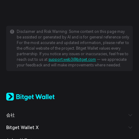
Disclaimer and Risk Warning: Some content on this page may
be assisted or generated by AI and is for general reference only.
For the most accurate and updated information, please refer to
the official website of the project. Bitget Wallet values every
partnership. If you notice any issues or inaccuracies, feel free to
reach out to us at
support.web3@bitget.com
— we appreciate
your feedback and will make improvements where needed.
English
日本語
Tiếng Việt
Русский
会社
Español (Latinoamérica)
Türkçe
Bitget Wallet X
Italiano
Français