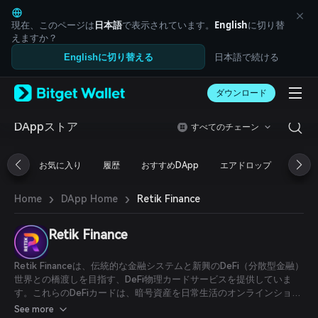
English
日本語
現在、このページは
日本語
で表示されています。
English
に切り替
Tiếng Việt
えますか？
Русский
日本語で続ける
Englishに切り替える
Español (Latinoamérica)
Türkçe
ダウンロード
Italiano
Français
Deutsch
DAppストア
すべてのチェーン
简体中文
繁體中文
お気に入り
履歴
おすすめDApp
エアドロップ
DeFi
Português (Portugal)
Bahasa Indonesia
›
›
Retik Finance
Home
DApp Home
ภาษาไทย
العربية
हिन्दी
Retik Finance
বাংলা
Español
Retik Financeは、伝統的な金融システムと新興のDeFi（分散型金融）
Português (Brasil)
世界との橋渡しを目指す、DeFi物理カードサービスを提供していま
Español (Argentina)
す。これらのDeFiカードは、暗号資産を日常生活のオンラインショッ
ピング、請求書の支払い、さらにはATMでの現金引き出しに利用でき
See more