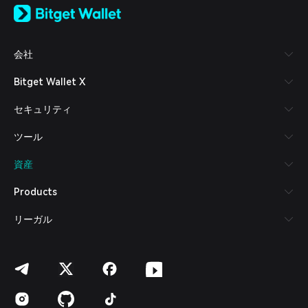
日本語
Tiếng Việt
Русский
会社
Español (Latinoamérica)
Türkçe
Bitget Wallet X
Italiano
Français
セキュリティ
Deutsch
简体中文
ツール
繁體中文
Português (Portugal)
資産
Bahasa Indonesia
ภาษาไทย
Products
العربية
हिन्दी
リーガル
বাংলা
Español
Português (Brasil)
Español (Argentina)