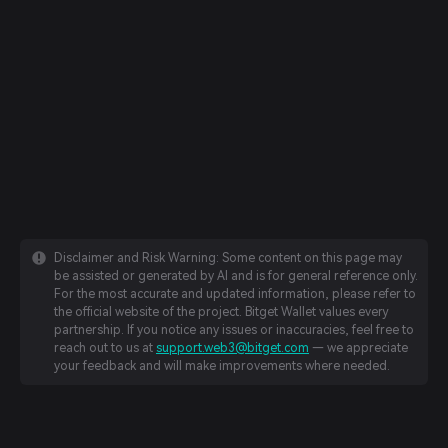
Disclaimer and Risk Warning: Some content on this page may
be assisted or generated by AI and is for general reference only.
For the most accurate and updated information, please refer to
the official website of the project. Bitget Wallet values every
partnership. If you notice any issues or inaccuracies, feel free to
reach out to us at
support.web3@bitget.com
— we appreciate
your feedback and will make improvements where needed.
English