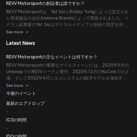
が向上し、プレイヤーに価値を提供します。
REVV Motorsportの創設者は誰ですか？
REVV Motorsportは、Yat SiuとRobby Yungによって設立され
た香港拠点の会社Animoca Brandsによって開発されました。ベ
テラン起業家のYat Siuはデジタルメディアと技術の背景を持
ち、Robby YungはCEOとして、ブロックチェーンゲームとデジ
See more
タルエンターテインメントの取り組みをリードしています。
Latest News
REVV Motorsportの主なイベントは何ですか？
REVV Motorsportの重要なマイルストーンには、2020年9月の
UniswapでのREVVトークン発行、2020年12月のKuCoinでの上
場、そして2022年4月にエコシステムの経済モデルを強化する
ために導入されたSHRDトークンが含まれます。
See more
今後のイベント
最新のエアドロップ
-
ICOの時間
-
IDOの時間