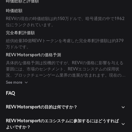
時価総額と評価額
時価総額
REVVの現在の時価総額は約150万ドルで、暗号通貨の中で1962
位にランクされています。
完全希釈評価額
総供給量30億REVVトークンを考慮した完全希釈評価額は約379
万ドルです。
REVV Motorsportの価格予測
具体的な価格予測は投機的ですが、REVVの価格に影響を与える
要因には、市場のセンチメント、REVVエコシステムの採用状
況、ブロックチェーンゲーム業界の進展が含まれます。現在のと
ころ、信頼できる専門家や出版物からの予測はありません。
See more
FAQ
REVV Motorsportの目的は何ですか？
REVV Motorsportのエコシステムに参加するにはどうすれば
よいですか？