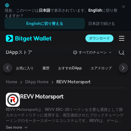
English
日本語
現在、このページは
日本語
で表示されています。
English
に切り替
Tiếng Việt
えますか？
Русский
日本語で続ける
Englishに切り替える
Español (Latinoamérica)
Türkçe
ダウンロード
Italiano
Français
Deutsch
DAppストア
すべてのチェーン
简体中文
繁體中文
お気に入り
履歴
おすすめDApp
エアドロップ
DeFi
Português (Portugal)
Bahasa Indonesia
›
›
REVV Motorsport
Home
DApp Home
ภาษาไทย
العربية
हिन्दी
REVV Motorsport
বাংলা
Español
REVV Motorsportは、REVV ERC-20トークンを主要な通貨として購
Português (Brasil)
入やユーティリティに使用する、相互接続されたブロックチェーンゲ
Español (Argentina)
ーミングのモータースポーツエコシステムです。REVVは、ゲーム資
産の真のデジタル所有権を可能にするよう設計されており、急速に拡
See more