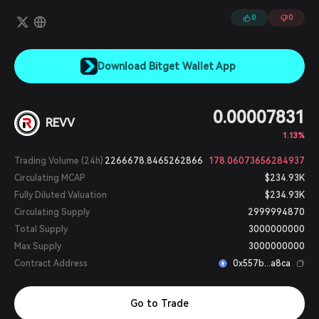
大するレーシングゲームのメタバース全体で、プレイヤーにNFT（ノ
ンファンジブルトークン）インゲームアイテムの自由と管理権を提供
0
0
します。REVV Motorsportエコシステムは、Formula E: High
Voltage、REVV Racing、MotoGP Ignitionを含む多様なプレイヤー対
環境（P2E）ゲームプレイ体験を提供します。
Download Bitget Wallet App
0.00007831
REVV
1.13%
Trading Volume (24h)
2266678.8465262866
178.06073656284937
Circulating MCAP
$234.93K
Fully Diluted Valuation
$234.93K
Circulating Supply
2999994870
Total Supply
3000000000
Max Supply
3000000000
Contract Address
0x557b...a8ca
Go to Trade