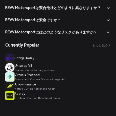
REVV Motorsportは競合他社とどのように異なりますか？
REVV Motorsportは安全ですか？
REVV Motorsportにはどのようなリスクがありますか？
Currently Popular
もっと見る >
Bridge-Relay
Uniswap V3
Decentralized trading protocol
Virtuals Protocol
Create and Co-own Onchain AI Agents .
Arrow Finance
Native CDP on Robinhood Chain
Robidy
NFT launchpad on Robinhood Chain