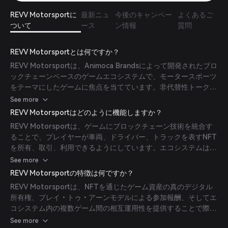
REVV Motorsportに
最新ニュ
今後のキャンペー
よくあるご
ついて
ース
ン情報
質問
REVV Motorsportとは何ですか？
REVV Motorsportは、Animoca Brandsによって開発されたブロ
ックチェーンベースのゲームエコシステムで、モータースポーツ
をテーマにしたゲームに焦点を当てています。非代替性トークン
（NFT）を通じてゲーム内資産の真のデジタル所有権をプレイヤ
See more
ーに提供し、プレイ・トゥ・アーンモデルにより、さまざまなレ
REVV Motorsportはどのように機能しますか？
ースゲームに参加することで報酬を得られることを目的としてい
REVV Motorsportは、ゲームにブロックチェーン技術を統合す
ます。
ることで、プレイヤーが車両、ドライバー、トラックを表すNFT
を所有、取引、利用できるようにしています。エコシステムは
REVVトークンを主要通貨として、アイテムの購入、レースのエ
See more
ントリーフィー支払い、報酬の受け取りなどのゲーム内取引に使
REVV Motorsportの特徴は何ですか？
用しています。
REVV Motorsportは、NFTを通じたゲーム資産の真のデジタル
所有権、プレイ・トゥ・アーンモデルによる参加報酬、そしてエ
コシステム内の複数ゲーム間の相互運用性を提供することで際立
っています。この相互接続されたアプローチにより、ゲーム体験
See more