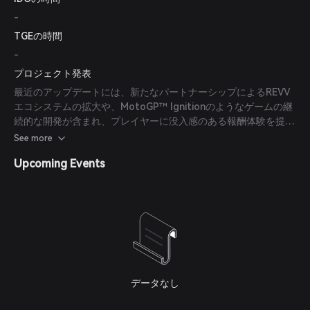
-
TGEの時間
-
プロジェクト発表
最近のアップデートには、新たなパートナーシップによるREVV
エコシステムの拡大や、MotoGP™ Ignitionのようなゲームの継
続的な開発が含まれ、プレイヤーに没入感のある報酬体験を提供
することを目指しています。
See more
Upcoming Events
データなし