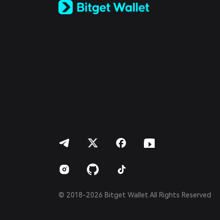
Español (Latinoamérica)
Türkçe
Italiano
Français
Deutsch
简体中文
繁體中文
Português (Portugal)
Bahasa Indonesia
ภาษาไทย
العربية
हिन्दी
বাংলা
Español
Português (Brasil)
Español (Argentina)
© 2018-2026 Bitget Wallet All Rights Reserved