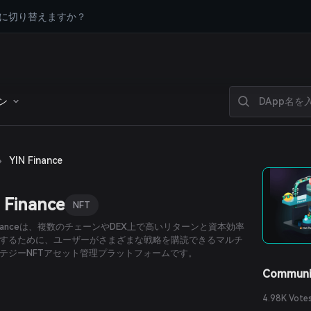
に切り替えますか？
ン
›
YIN Finance
 Finance
NFT
 Financeは、複数のチェーンやDEX上で高いリターンと資本効率
するために、ユーザーがさまざまな戦略を購読できるマルチ
テジーNFTアセット管理プラットフォームです。
Communi
4.98K Vote