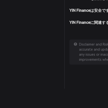
YIN Financeは安全
YIN Financeに
Disclaimer and Ri
accurate and updat
any issues or inac
improvements whe
English
日本語
Tiếng Việt
Русский