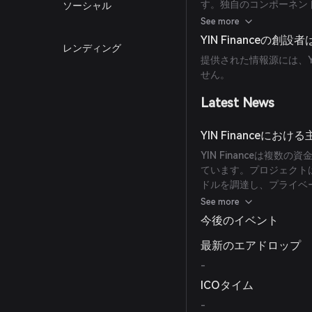
す。独自のコンポーネント
ソーシャル
ボールト）、CHI（投
See more
総合的かつ自動化された
YIN Financeの創
レンディング
提供された情報源には、YI
せん。
Latest News
YIN Financeに
YIN Financeは複
ています。プロジェクトは
ドルを調達し、プライベー
達し、パブリックセールで
See more
これらのイベントは202
今後のイベント
最新のエアドロップ
-
ICOタイム
-