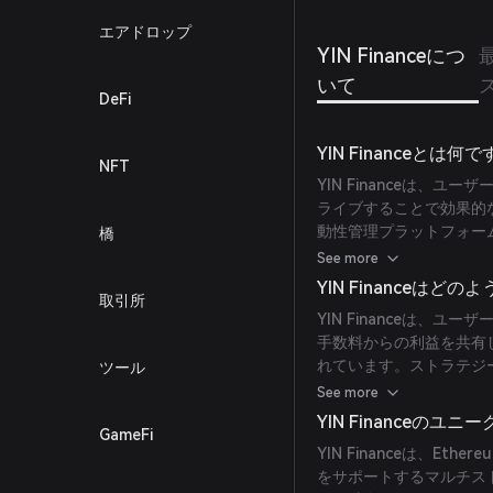
エアドロップ
YIN Financeにつ
いて
DeFi
YIN Financeとは何
NFT
YIN Financeは、
ライブすることで効果的
動性管理プラットフォーム
橋
ポートするよう設計されて
See more
ジュールといったコンポ
YIN Financeはど
取引所
YIN Financeは、
手数料からの利益を共有
れています。ストラテジ
ツール
な流動性管理のためにこ
See more
ムは清算利益が参加者間
YIN Financeのユ
GameFi
ます。
YIN Financeは、Eth
をサポートするマルチス