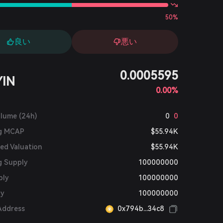
50%
良い
悪い
0.0005595
YIN
0.00%
olume (24h)
0
0
ng MCAP
$55.94K
ted Valuation
$55.94K
g Supply
100000000
ply
100000000
ly
100000000
Address
0x794b...34c8