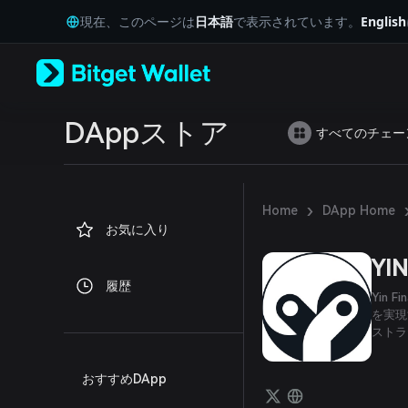
English
現在、このページは
日本語
で表示されています。
English
日本語
Tiếng Việt
Русский
Español (Latinoamérica)
Türkçe
Italiano
DAppストア
すべてのチェー
Français
Deutsch
简体中文
繁體中文
›
Home
DApp Home
Português (Portugal)
お気に入り
Bahasa Indonesia
ภาษาไทย
YIN
العربية
履歴
हिन्दी
Yin
বাংলা
を実現
ストラ
Español
Português (Brasil)
Español (Argentina)
おすすめDApp