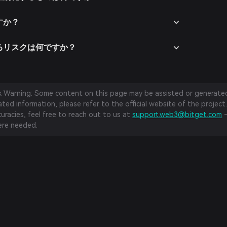
ですか？
関連するリスクは何ですか？
sk Warning: Some content on this page may be assisted or generated 
ed information, please refer to the official website of the project.
curacies, feel free to reach out to us at
support.web3@bitget.com
—
re needed.