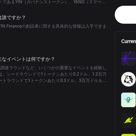
であるYIN（ガバナンストークン）、YANG（スマート
資戦略プラットフォーム）、グランドマスターモジュールが
流動性管理ソリューションを提供します。
設者は誰ですか？
N Financeの創設者に関する具体的な情報は入手できま
Curren
おける主なイベントは何ですか？
数の資金調達ラウンドなど、いくつかの重要なイベントを経験し
、シードラウンドで1トークンあたり0.2ドル、1.2百万
トラウンドで1トークンあたり0.3ドル、3百万ドルを調
1トークンあたり0.3ドル、30万ドルを調達しました。
1年の第3四半期から第4四半期にかけて行われました。