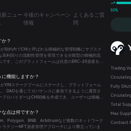
50%
最新ニュー
今後のキャンペーン
よくあるご質
ス
情報
問
ですか？
ユーザーが契約内でCHIと呼ばれる積極的な管理戦略にサブスク
な高利回りの流動性管理を実現できる分散型の積極的流
です。このプラットフォームは任意のERC-20資産をサ
おり、YIN、YANG、CHI、およびグランドマスターモ
Trading V
ーネントによって動作しています。
のように機能しますか？
Circulati
ユーザーがYINステークプールにステークし、プラットフォーム
Fully Dilu
し、DAOを通じてガバナンスに参加できるように運営さ
Circulatin
ープロバイダーはCHI戦略を作成でき、ユーザーは積極的
れにサブスクライブできます。さらに、プラットフォー
Total Sup
で分配されるレバレッジ付き流動性プールも提供してい
ニークな点は何ですか？
Max Supp
ereum、Polygon、BNB、Arbitrumなど複数のネットワーク
Contract 
トラテジーNFT資産管理アプローチにより際立っていま