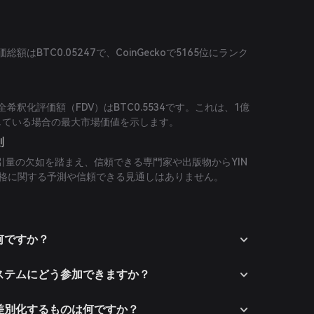
の時価総額はBTC0.05247で、CoinGeckoで5165位にランク
）の完全希釈化評価額（FDV）はBTC0.5534です。これは、1億
通している場合の最大市場価値を示します。
測
引量の欠如を踏まえ、信頼できる専門家や出版物からYIN
将来価格に関する予測や信頼できる見通しはありません。
的は何ですか？
エコシステムにどう参加できますか？
競合と差別化するものは何ですか？