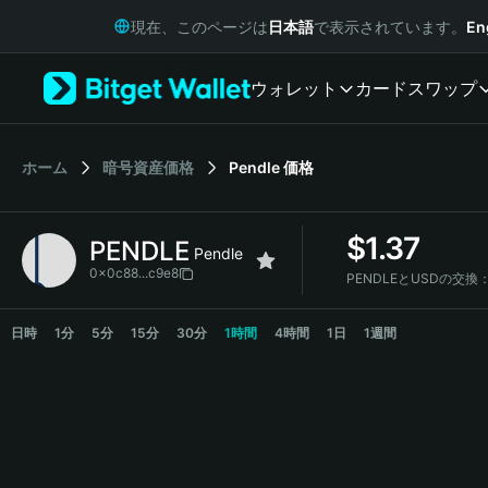
English
現在、このページは
日本語
で表示されています。
En
日本語
Tiếng Việt
ウォレット
カード
スワップ
Русский
Español (Latinoamérica)
Türkçe
Italiano
ホーム
暗号資産価格
Pendle
価格
Français
Deutsch
$
1.37
PENDLE
简体中文
Pendle
繁體中文
0x0c88...c9e8
PENDLEとUSDの交換
Português (Portugal)
PENDLE Price Chart
Bahasa Indonesia
日時
1分
5分
15分
30分
1時間
4時間
1日
1週間
ภาษาไทย
हिन्दी
বাংলা
Español
Português (Brasil)
Español (Argentina)