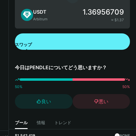
1.36956709
USDT
Arbitrum
≈ $
1.37
スワップ
Bitget Walletをダウンロード
今日はPENDLEについてどう思いますか？
50
%
50
%
良い
悪い
プール
情報
トレンド
$1,542,419
NONE