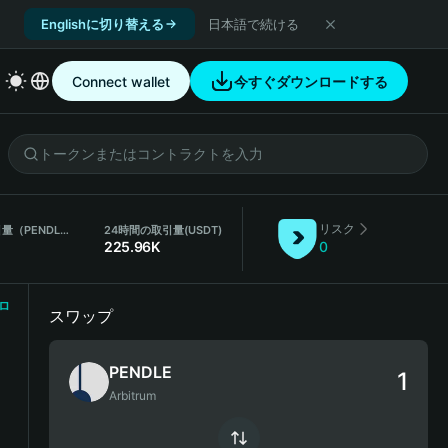
Englishに切り替える
日本語で続ける
Connect wallet
今すぐダウンロードする
リスク
24時間取引量（PENDLE）
24時間の取引量
(USDT)
225.96K
0
ロ
スワップ
PENDLE
Arbitrum