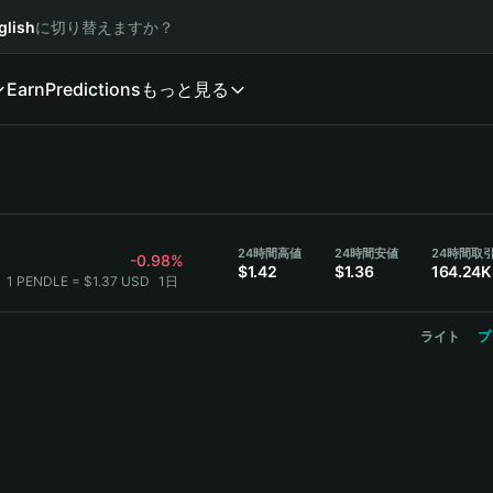
glish
に切り替えますか？
Earn
Predictions
もっと見る
24時間高値
24時間安値
-0.98%
$1.42
$1.36
164.24K
：
1 PENDLE = $1.37 USD
1日
ライト
プ