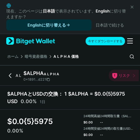
English
日本語
現在、このページは
日本語
で表示されています。
English
に切り替
えますか？
Tiếng Việt
Englishに切り替える
日本語で続ける
Русский
Español (Latinoamérica)
Türkçe
今すぐダウンロードする
Italiano
Français
ホーム
暗号資産価格
A L P H A
価格
Deutsch
简体中文
$ALPHA
A L P H A
A L
リスク
繁體中文
0x1891...d221
Português (Portugal)
Bahasa Indonesia
$ALPHAとUSDの交換：
1 $ALPHA = $0.0{5}5975
ภาษาไทย
USD
0.00%
1日
हिन्दी
বাংলা
24時間高値
24時間取引量（$ALPHA）
$
0.0{5}5975
Español
$
0.00
--
24時間安値
24時間の取引量
(USDT)
0.00%
Português (Brasil)
$
0.00
--
Español (Argentina)