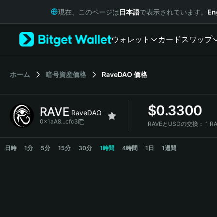
English
現在、このページは
日本語
で表示されています。
En
日本語
Tiếng Việt
ウォレット
カード
スワップ
Русский
Español (Latinoamérica)
Türkçe
Italiano
ホーム
暗号資産価格
RaveDAO
価格
Français
Deutsch
$
0.3300
RAVE
简体中文
RaveDAO
繁體中文
0x1aA8...cfc3
RAVEとUSDの交換：
1 R
Português (Portugal)
RAVE Price Chart
Bahasa Indonesia
日時
1分
5分
15分
30分
1時間
4時間
1日
1週間
ภาษาไทย
हिन्दी
বাংলা
Español
Português (Brasil)
Español (Argentina)