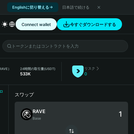
Englishに切り替える
日本語で続ける
Connect wallet
今すぐダウンロードする
リスク
RAVE）
24時間の取引量
(USDT)
533K
0
ロ
スワップ
RAVE
Base