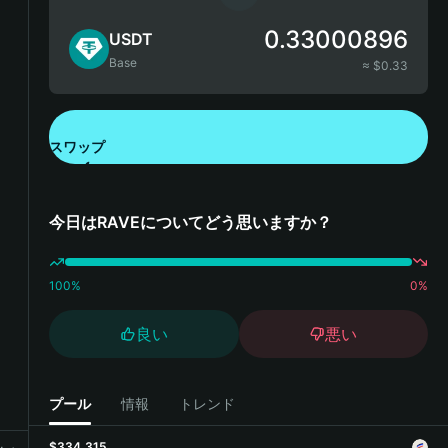
0.33000896
USDT
Base
≈ $
0.33
スワップ
Bitget Walletをダウンロード
今日はRAVEについてどう思いますか？
100
%
0
%
良い
悪い
プール
情報
トレンド
$334,315