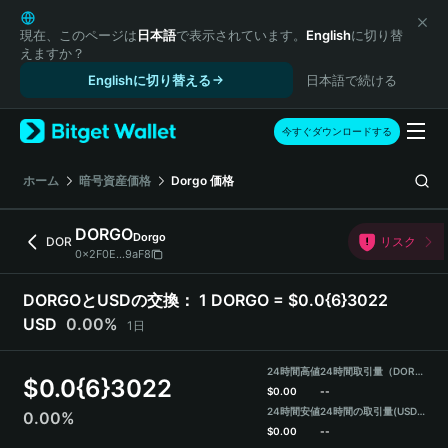
English
日本語
現在、このページは
日本語
で表示されています。
English
に切り替
えますか？
Tiếng Việt
Englishに切り替える
日本語で続ける
Русский
Español (Latinoamérica)
Türkçe
今すぐダウンロードする
Italiano
Français
ホーム
暗号資産価格
Dorgo
価格
Deutsch
简体中文
DORGO
Dorgo
DOR
リスク
繁體中文
0x2F0E...9aF8
Português (Portugal)
Bahasa Indonesia
DORGOとUSDの交換：
1 DORGO = $0.0{6}3022
ภาษาไทย
USD
0.00%
1日
हिन्दी
বাংলা
24時間高値
24時間取引量（DORGO）
$
0.0{6}3022
Español
$
0.00
--
24時間安値
24時間の取引量
(USDT)
0.00%
Português (Brasil)
$
0.00
--
Español (Argentina)