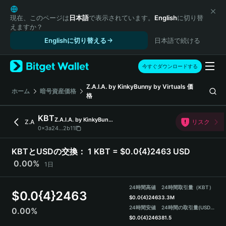
English
日本語
現在、このページは
日本語
で表示されています。
English
に切り替
えますか？
Tiếng Việt
Englishに切り替える
日本語で続ける
Русский
Español (Latinoamérica)
Türkçe
今すぐダウンロードする
Italiano
Z.A.I.A. by KinkyBunny by Virtuals
価
Français
ホーム
暗号資産価格
格
Deutsch
简体中文
KBT
Z.A.I.A. by KinkyBunny by Virtuals
Z.A
リスク
繁體中文
0x3a24...2b11
Português (Portugal)
Bahasa Indonesia
KBTとUSDの交換：
1 KBT = $0.0{4}2463 USD
ภาษาไทย
0.00%
1日
हिन्दी
বাংলা
24時間高値
24時間取引量（KBT）
$
0.0{4}2463
Español
$
0.0{4}2463
3.3M
24時間安値
24時間の取引量
(USDT)
0.00%
Português (Brasil)
$
0.0{4}2463
81.5
Español (Argentina)