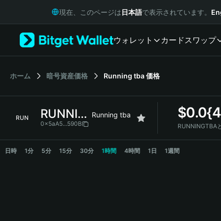
English
現在、このページは
日本語
で表示されています。
En
日本語
Tiếng Việt
ウォレット
カード
スワップ
Русский
Español (Latinoamérica)
Türkçe
Italiano
ホーム
暗号資産価格
Running tba
価格
Français
Deutsch
$
0.0{4
RUNNINGTBA
简体中文
Running tba
RUN
繁體中文
0x5aA5...590B
RUNNINGTB
Português (Portugal)
RUNNINGTBA Price Chart
Bahasa Indonesia
日時
1分
5分
15分
30分
1時間
4時間
1日
1週間
ภาษาไทย
हिन्दी
বাংলা
Español
Português (Brasil)
Español (Argentina)