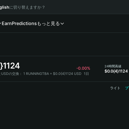
glish
に切り替えますか？
Earn
Predictions
もっと見る
}1124
24時間高値
-0.00%
$0.0{4}1124
AとUSDの交換：
1 RUNNINGTBA = $0.0{4}1124 USD
1日
ライト
プ