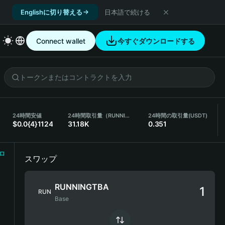
Englishに切り替える
日本語で続ける
Connect wallet
今すぐダウンロードする
24時間安値
24時間取引量（RUNNINGTBA）
24時間の取引量
(USDT)
$0.0{4}1124
31.18K
0.351
ロ
スワップ
RUNNINGTBA
RUN
Base