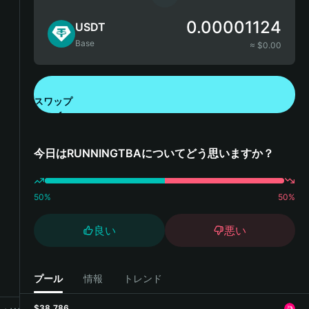
0.00001124
USDT
Base
≈ $
0.00
スワップ
Bitget Walletをダウンロード
今日はRUNNINGTBAについてどう思いますか？
50
%
50
%
良い
悪い
プール
情報
トレンド
$38,786