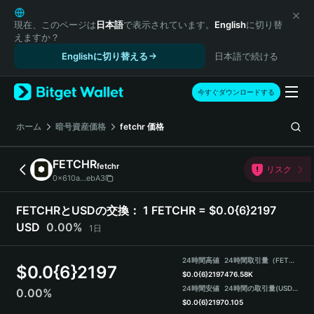
English
日本語
現在、このページは
日本語
で表示されています。
English
に切り替
えますか？
Tiếng Việt
Englishに切り替える
日本語で続ける
Русский
Español (Latinoamérica)
Türkçe
今すぐダウンロードする
Italiano
Français
ホーム
暗号資産価格
fetchr
価格
Deutsch
简体中文
FETCHR
fetchr
リスク
繁體中文
0x610a...ebA3
Português (Portugal)
Bahasa Indonesia
FETCHRとUSDの交換：
1 FETCHR = $0.0{6}2197
ภาษาไทย
USD
0.00%
1日
हिन्दी
বাংলা
24時間高値
24時間取引量（FETCHR）
$
0.0{6}2197
Español
$
0.0{6}2197
476.58K
24時間安値
24時間の取引量
(USDT)
0.00%
Português (Brasil)
$
0.0{6}2197
0.105
Español (Argentina)