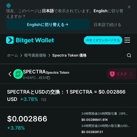
English
日本語
現在、このページは
日本語
で表示されています。
English
に切り替
えますか？
Tiếng Việt
Englishに切り替える
日本語で続ける
Русский
Español (Latinoamérica)
Türkçe
今すぐダウンロードする
Italiano
Français
ホーム
暗号資産価格
Spectra Token
価格
Deutsch
简体中文
SPECTRA
Spectra Token
リスク
繁體中文
0x64FC...4E51
Português (Portugal)
Bahasa Indonesia
SPECTRAとUSDの交換：
1 SPECTRA = $0.002866
ภาษาไทย
USD
+3.78%
1日
हिन्दी
বাংলা
24時間高値
24時間取引量（SPECTRA）
$
0.002866
Español
$
0.002866
41.61K
24時間安値
24時間の取引量
(USDT)
+3.78%
Português (Brasil)
$
0.002826
131
Español (Argentina)