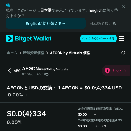
English
日本語
現在、このページは
日本語
で表示されています。
English
に切り替
えますか？
Tiếng Việt
Englishに切り替える
日本語で続ける
Русский
Español (Latinoamérica)
Türkçe
今すぐダウンロードする
Italiano
Français
ホーム
暗号資産価格
AEGON by Virtuals
価格
Deutsch
简体中文
AEGON
AEGON by Virtuals
AEG
リスク
繁體中文
0x78a5...80CD
Português (Portugal)
Bahasa Indonesia
AEGONとUSDの交換：
1 AEGON = $0.0{4}334 USD
ภาษาไทย
0.00%
1日
हिन्दी
বাংলা
24時間高値
24時間取引量（AEGON）
$
0.0{4}334
Español
$
0.00
--
24時間安値
24時間の取引量
(USDT)
0.00%
Português (Brasil)
$
0.00
0.00663
Español (Argentina)