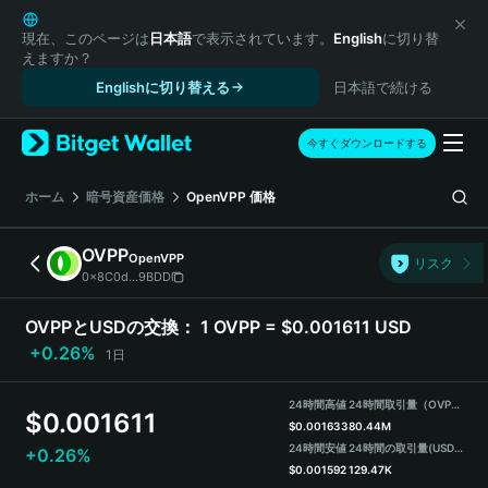
English
日本語
現在、このページは
日本語
で表示されています。
English
に切り替
えますか？
Tiếng Việt
Englishに切り替える
日本語で続ける
Русский
Español (Latinoamérica)
Türkçe
今すぐダウンロードする
Italiano
Français
ホーム
暗号資産価格
OpenVPP
価格
Deutsch
简体中文
OVPP
OpenVPP
リスク
繁體中文
0x8C0d...9BDD
Português (Portugal)
Bahasa Indonesia
OVPPとUSDの交換：
1 OVPP = $0.001611 USD
ภาษาไทย
+0.26%
1日
हिन्दी
বাংলা
24時間高値
24時間取引量（OVPP）
$
0.001611
Español
$
0.001633
80.44M
24時間安値
24時間の取引量
(USDT)
+0.26%
Português (Brasil)
$
0.001592
129.47K
Español (Argentina)