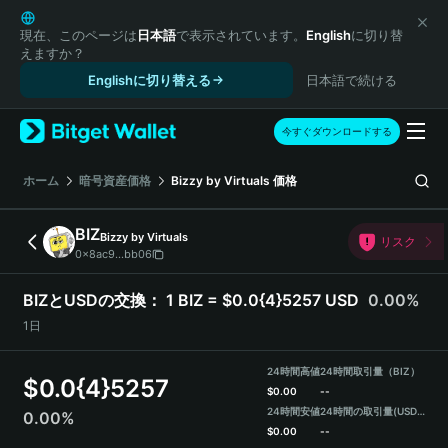
English
日本語
現在、このページは
日本語
で表示されています。
English
に切り替
えますか？
Tiếng Việt
Englishに切り替える
日本語で続ける
Русский
Español (Latinoamérica)
Türkçe
今すぐダウンロードする
Italiano
Français
ホーム
暗号資産価格
Bizzy by Virtuals
価格
Deutsch
简体中文
BIZ
Bizzy by Virtuals
リスク
繁體中文
0x8ac9...bb06
Português (Portugal)
Bahasa Indonesia
BIZとUSDの交換：
1 BIZ = $0.0{4}5257 USD
0.00%
ภาษาไทย
1日
हिन्दी
বাংলা
24時間高値
24時間取引量（BIZ）
$
0.0{4}5257
Español
$
0.00
--
24時間安値
24時間の取引量
(USDT)
0.00%
Português (Brasil)
$
0.00
--
Español (Argentina)