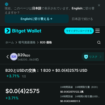
English
日本語
現在、このページは
日本語
で表示されています。
English
に切り替
えますか？
Tiếng Việt
Englishに切り替える
日本語で続ける
Русский
Español (Latinoamérica)
Türkçe
今すぐダウンロードする
Italiano
Français
ホーム
暗号資産価格
B20
価格
Deutsch
简体中文
B20
B20
リスク
繁體中文
0xB200...0b20
Português (Portugal)
Bahasa Indonesia
B20とUSDの交換：
1 B20 = $0.0{4}2575 USD
ภาษาไทย
+3.71%
1日
हिन्दी
বাংলা
24時間高値
24時間取引量（B20）
$
0.0{4}2575
Español
$
0.0{4}2575
122.2萬
24時間安値
24時間の取引量
(USDT)
+3.71%
Português (Brasil)
$
0.0{4}2465
31.5
Español (Argentina)