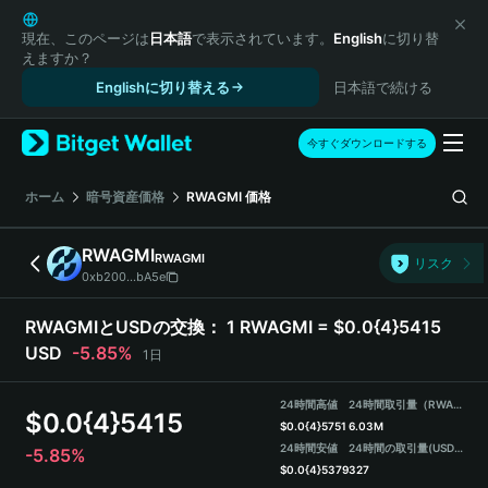
English
日本語
現在、このページは
日本語
で表示されています。
English
に切り替
えますか？
Tiếng Việt
Englishに切り替える
日本語で続ける
Русский
Español (Latinoamérica)
Türkçe
今すぐダウンロードする
Italiano
Français
ホーム
暗号資産価格
RWAGMI
価格
Deutsch
简体中文
RWAGMI
RWAGMI
リスク
繁體中文
0xb200...bA5e
Português (Portugal)
Bahasa Indonesia
RWAGMIとUSDの交換：
1 RWAGMI = $0.0{4}5415
ภาษาไทย
USD
-5.85%
1日
हिन्दी
বাংলা
24時間高値
24時間取引量（RWAGMI）
$
0.0{4}5415
Español
$
0.0{4}5751
6.03M
24時間安値
24時間の取引量
(USDT)
-5.85%
Português (Brasil)
$
0.0{4}5379
327
Español (Argentina)