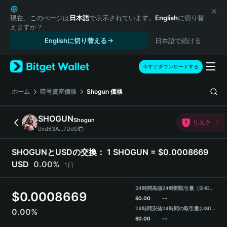
English
日本語
現在、このページは
日本語
で表示されています。
English
に切り替
えますか？
Tiếng Việt
Englishに切り替える
日本語で続ける
Русский
Español (Latinoamérica)
Türkçe
今すぐダウンロードする
Italiano
Français
ホーム
暗号資産価格
Shogun
価格
Deutsch
简体中文
SHOGUN
Shogun
リスク
繁體中文
0xd63A...7Dd0
Português (Portugal)
Bahasa Indonesia
SHOGUNとUSDの交換：
1 SHOGUN = $0.0008669
ภาษาไทย
USD
0.00%
1日
हिन्दी
বাংলা
24時間高値
24時間取引量（SHOGUN）
$
0.0008669
Español
$
0.00
--
24時間安値
24時間の取引量
(USDT)
0.00%
Português (Brasil)
$
0.00
--
Español (Argentina)