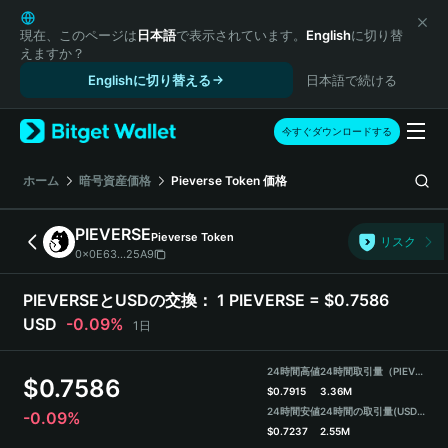
English
日本語
現在、このページは
日本語
で表示されています。
English
に切り替
えますか？
Tiếng Việt
Englishに切り替える
日本語で続ける
Русский
Español (Latinoamérica)
Türkçe
今すぐダウンロードする
Italiano
Français
ホーム
暗号資産価格
Pieverse Token
価格
Deutsch
简体中文
PIEVERSE
Pieverse Token
リスク
繁體中文
0x0E63...25A9
Português (Portugal)
Bahasa Indonesia
PIEVERSEとUSDの交換：
1 PIEVERSE = $0.7586
ภาษาไทย
USD
-0.09%
1日
हिन्दी
বাংলা
24時間高値
24時間取引量（PIEVERSE）
$
0.7586
Español
$
0.7915
3.36M
24時間安値
24時間の取引量
(USDT)
-0.09%
Português (Brasil)
$
0.7237
2.55M
Español (Argentina)