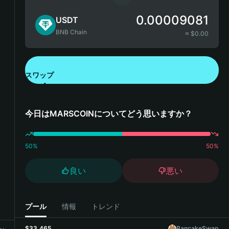
0.00009081
USDT
BNB Chain
≈ $
0.00
スワップ
Bitget Walletをダウンロード
今日はMARSCOINについてどう思いますか？
50
%
50
%
良い
悪い
プール
情報
トレンド
$33,465
PancakeSwap