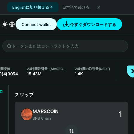
Englishに切り替える
日本語で続ける
Connect wallet
今すぐダウンロードする
時間安値
24時間取引量（MARSCOIN）
24時間の取引量
(USDT)
0{4}9054
15.43M
1.4K
ロ
スワップ
MARSCOIN
BNB Chain