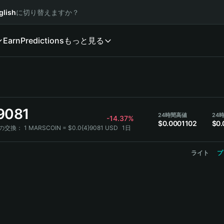
glish
に切り替えますか？
Earn
Predictions
もっと見る
9081
24時間高値
24
-14.37%
$0.0001102
$0.
Dの交換：
1 MARSCOIN = $0.0{4}9081 USD
1日
ライト
プ