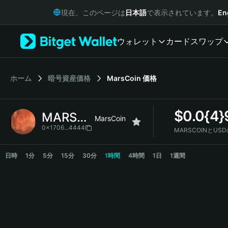
English
現在、このページは
日本語
で表示されています。
En
日本語
Tiếng Việt
ウォレット
カード
スワップ
Русский
Español (Latinoamérica)
Türkçe
Italiano
ホーム
暗号資産価格
MarsCoin
価格
Français
Deutsch
$
0.0{4}
MARSCOIN
简体中文
MarsCoin
繁體中文
0x1706...4444
MARSCOINとUS
Português (Portugal)
MARSCOIN Price Chart
Bahasa Indonesia
日時
1分
5分
15分
30分
1時間
4時間
1日
1週間
ภาษาไทย
हिन्दी
বাংলা
Español
Português (Brasil)
Español (Argentina)