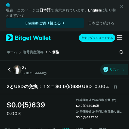
English
日本語
現在、このページは
日本語
で表示されています。
English
に切り替
えますか？
Tiếng Việt
Englishに切り替える
日本語で続ける
Русский
Español (Latinoamérica)
Türkçe
今すぐダウンロードする
Italiano
Français
ホーム
暗号資産価格
2
価格
Deutsch
简体中文
2
2
リスク
繁體中文
0x1B7d...4444
Português (Portugal)
Bahasa Indonesia
2とUSDの交換：
1 2 = $0.0{5}639 USD
0.00%
1日
ภาษาไทย
हिन्दी
24時間高値
24時間取引量（2）
$
0.0{5}639
বাংলা
$
0.0{5}639
40萬
24時間安値
24時間の取引量
(USDT)
0.00%
Español
$
0.0{5}639
2.56
Português (Brasil)
2 Price Chart
Español (Argentina)