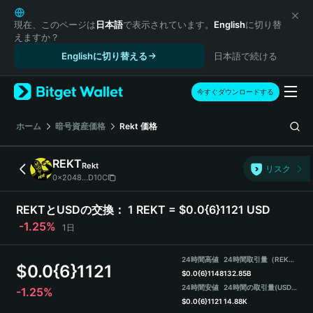
English
日本語
現在、このページは
日本語
で表示されています。
English
に切り替
えますか？
Tiếng Việt
Englishに切り替える
日本語で続ける
Русский
Español (Latinoamérica)
Türkçe
今すぐダウンロードする
Italiano
Français
ホーム
暗号資産価格
Rekt
価格
Deutsch
简体中文
REKT
Rekt
リスク
繁體中文
0x2048...D10C
Português (Portugal)
Bahasa Indonesia
REKTとUSDの交換：
1 REKT = $0.0{6}1121 USD
ภาษาไทย
-1.25%
1日
हिन्दी
বাংলা
24時間高値
24時間取引量（REKT）
$
0.0{6}1121
Español
$
0.0{6}1148
132.85B
24時間安値
24時間の取引量
(USDT)
-1.25%
Português (Brasil)
$
0.0{6}1121
14.88K
Español (Argentina)