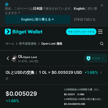
English
日本語
現在、このページは
日本語
で表示されています。
English
に切り替
えますか？
Tiếng Việt
Englishに切り替える
日本語で続ける
Русский
Español (Latinoamérica)
Türkçe
今すぐダウンロードする
Italiano
Français
ホーム
暗号資産価格
Open Loot
価格
Deutsch
简体中文
OL
Open Loot
リスク
繁體中文
0x3f16...44c1
Português (Portugal)
Bahasa Indonesia
OLとUSDの交換：
1 OL = $0.005029 USD
+1.66%
1
ภาษาไทย
日
हिन्दी
বাংলা
24時間高値
24時間取引量（OL）
$
0.005029
Español
$
0.00511
3.19M
24時間安値
24時間の取引量
(USDT)
+1.66%
Português (Brasil)
$
0.004892
16.08K
Español (Argentina)