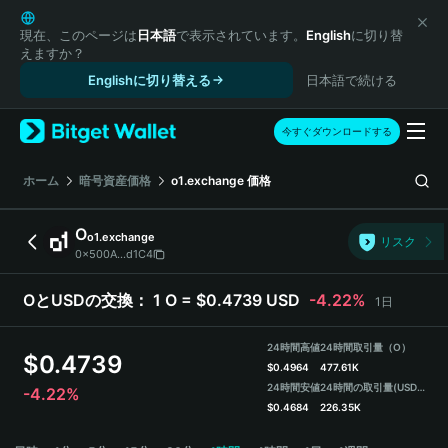
English
日本語
現在、このページは
日本語
で表示されています。
English
に切り替
えますか？
Tiếng Việt
Englishに切り替える
日本語で続ける
Русский
Español (Latinoamérica)
Türkçe
今すぐダウンロードする
Italiano
Français
ホーム
暗号資産価格
o1.exchange
価格
Deutsch
简体中文
O
o1.exchange
リスク
繁體中文
0x500A...d1C4
Português (Portugal)
Bahasa Indonesia
OとUSDの交換：
1 O = $0.4739 USD
-4.22%
1日
ภาษาไทย
हिन्दी
24時間高値
24時間取引量（O）
$
0.4739
বাংলা
$
0.4964
477.61K
24時間安値
24時間の取引量
(USDT)
-4.22%
Español
$
0.4684
226.35K
Português (Brasil)
O Price Chart
Español (Argentina)