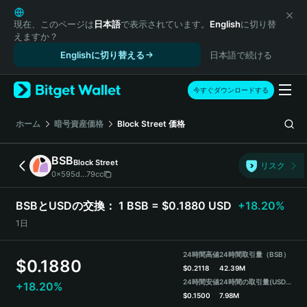
English
日本語
現在、このページは
日本語
で表示されています。
English
に切り替
えますか？
Tiếng Việt
Englishに切り替える
日本語で続ける
Русский
Español (Latinoamérica)
Türkçe
今すぐダウンロードする
Italiano
Français
ホーム
暗号資産価格
Block Street
価格
Deutsch
简体中文
BSB
Block Street
リスク
繁體中文
0x595d...79cc
Português (Portugal)
Bahasa Indonesia
BSBとUSDの交換：
1 BSB = $0.1880 USD
+18.20%
ภาษาไทย
1日
हिन्दी
বাংলা
24時間高値
24時間取引量（BSB）
$
0.1880
Español
$
0.2118
42.39M
24時間安値
24時間の取引量
(USDT)
+18.20%
Português (Brasil)
$
0.1500
7.98M
Español (Argentina)