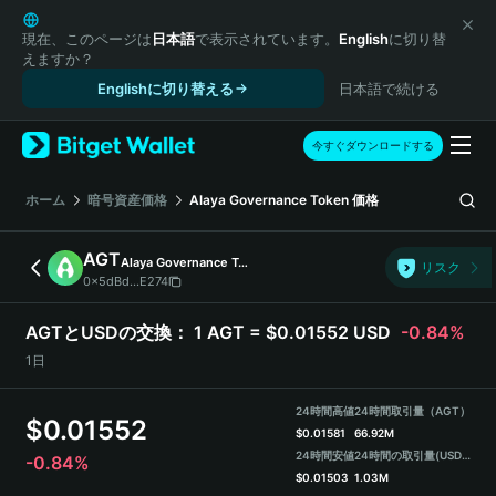
English
日本語
現在、このページは
日本語
で表示されています。
English
に切り替
えますか？
Tiếng Việt
Englishに切り替える
日本語で続ける
Русский
Español (Latinoamérica)
Türkçe
今すぐダウンロードする
Italiano
Français
ホーム
暗号資産価格
Alaya Governance Token
価格
Deutsch
简体中文
AGT
Alaya Governance Token
リスク
繁體中文
0x5dBd...E274
Português (Portugal)
Bahasa Indonesia
AGTとUSDの交換：
1 AGT = $0.01552 USD
-0.84%
ภาษาไทย
1日
हिन्दी
বাংলা
24時間高値
24時間取引量（AGT）
$
0.01552
Español
$
0.01581
66.92M
24時間安値
24時間の取引量
(USDT)
-0.84%
Português (Brasil)
$
0.01503
1.03M
Español (Argentina)