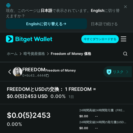
English
日本語
現在、このページは
日本語
で表示されています。
English
に切り替
えますか？
Tiếng Việt
Englishに切り替える
日本語で続ける
Русский
Español (Latinoamérica)
Türkçe
今すぐダウンロードする
Italiano
Français
ホーム
暗号資産価格
Freedom of Money
価格
Deutsch
简体中文
FREEDOM
Freedom of Money
リスク
繁體中文
0x6c43...4444
Português (Portugal)
Bahasa Indonesia
FREEDOMとUSDの交換：
1 FREEDOM =
ภาษาไทย
$0.0{5}2453 USD
0.00%
1日
हिन्दी
বাংলা
24時間高値
24時間取引量（FREEDOM）
$
0.0{5}2453
Español
$
0.00
--
24時間安値
24時間の取引量
(USDT)
0.00%
Português (Brasil)
$
0.00
--
Español (Argentina)