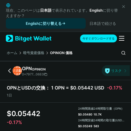
English
日本語
現在、このページは
日本語
で表示されています。
English
に切り替
えますか？
Tiếng Việt
Englishに切り替える
日本語で続ける
Русский
Español (Latinoamérica)
Türkçe
今すぐダウンロードする
Italiano
Français
ホーム
暗号資産価格
OPINION
価格
Deutsch
简体中文
OPN
OPINION
リスク
繁體中文
0x7977...06E0
Português (Portugal)
Bahasa Indonesia
OPNとUSDの交換：
1 OPN = $0.05442 USD
-0.17%
ภาษาไทย
1日
हिन्दी
বাংলা
24時間高値
24時間取引量（OPN）
$
0.05442
Español
$
0.05480
10.7K
24時間安値
24時間の取引量
(USDT)
-0.17%
Português (Brasil)
$
0.05249
583
Español (Argentina)