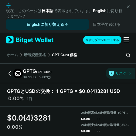
English
日本語
現在、このページは
日本語
で表示されています。
English
に切り替
えますか？
Tiếng Việt
Englishに切り替える
日本語で続ける
Русский
Español (Latinoamérica)
Türkçe
今すぐダウンロードする
Italiano
Français
ホーム
暗号資産価格
GPT Guru
価格
Deutsch
简体中文
GPTG
GPT Guru
リスク
繁體中文
0x7DC6...b802
Português (Portugal)
Bahasa Indonesia
GPTGとUSDの交換：
1 GPTG = $0.0{4}3281 USD
ภาษาไทย
0.00%
1日
हिन्दी
বাংলা
24時間高値
24時間取引量（GPTG）
$
0.0{4}3281
Español
$
0.00
--
24時間安値
24時間の取引量
(USDT)
0.00%
Português (Brasil)
$
0.00
--
Español (Argentina)