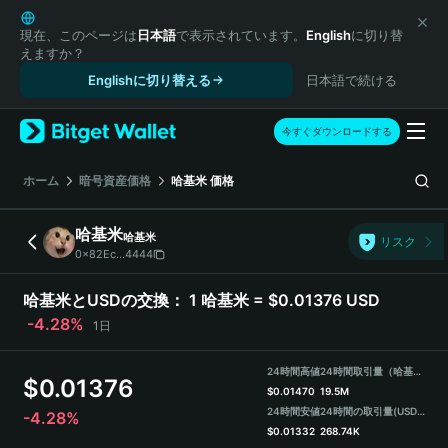
English
日本語
現在、このページは
日本語
で表示されています。
English
に切り替
えますか？
Tiếng Việt
Englishに切り替える
日本語で続ける
Русский
Español (Latinoamérica)
Türkçe
今すぐダウンロードする
Italiano
Français
ホーム
暗号資産価格
哈基米
価格
Deutsch
简体中文
哈基米
哈基米
リスク
繁體中文
0x82Ec...4444
Português (Portugal)
Bahasa Indonesia
哈基米とUSDの交換：
1 哈基米 = $0.01376 USD
ภาษาไทย
-4.28%
1日
हिन्दी
বাংলা
24時間高値
24時間取引量（哈基米）
$
0.01376
Español
$
0.01470
19.5M
24時間安値
24時間の取引量
(USDT)
-4.28%
Português (Brasil)
$
0.01332
268.74K
Español (Argentina)