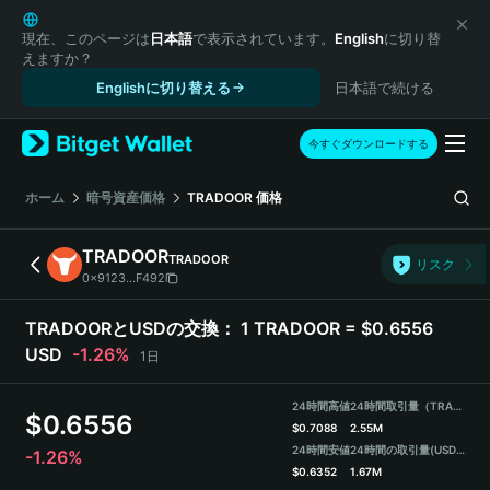
English
日本語
現在、このページは
日本語
で表示されています。
English
に切り替
えますか？
Tiếng Việt
Englishに切り替える
日本語で続ける
Русский
Español (Latinoamérica)
Türkçe
今すぐダウンロードする
Italiano
Français
ホーム
暗号資産価格
TRADOOR
価格
Deutsch
简体中文
TRADOOR
TRADOOR
リスク
繁體中文
0x9123...F492
Português (Portugal)
Bahasa Indonesia
TRADOORとUSDの交換：
1 TRADOOR = $0.6556
ภาษาไทย
USD
-1.26%
1日
हिन्दी
বাংলা
24時間高値
24時間取引量（TRADOOR）
$
0.6556
Español
$
0.7088
2.55M
24時間安値
24時間の取引量
(USDT)
-1.26%
Português (Brasil)
$
0.6352
1.67M
Español (Argentina)