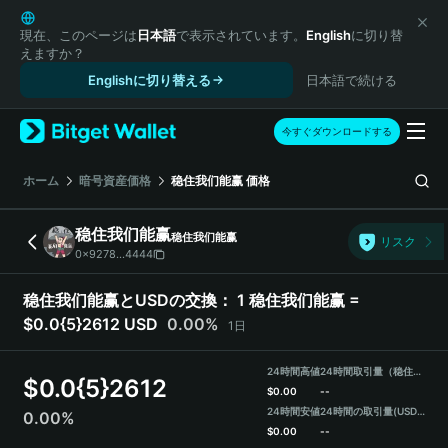
English
日本語
現在、このページは
日本語
で表示されています。
English
に切り替
えますか？
Tiếng Việt
Englishに切り替える
日本語で続ける
Русский
Español (Latinoamérica)
Türkçe
今すぐダウンロードする
Italiano
Français
ホーム
暗号資産価格
稳住我们能赢
価格
Deutsch
简体中文
稳住我们能赢
稳住我们能赢
リスク
繁體中文
0x9278...4444
Português (Portugal)
Bahasa Indonesia
稳住我们能赢とUSDの交換：
1 稳住我们能赢 =
ภาษาไทย
$0.0{5}2612 USD
0.00%
1日
हिन्दी
বাংলা
24時間高値
24時間取引量（稳住我们能赢）
$
0.0{5}2612
Español
$
0.00
--
24時間安値
24時間の取引量
(USDT)
0.00%
Português (Brasil)
$
0.00
--
Español (Argentina)