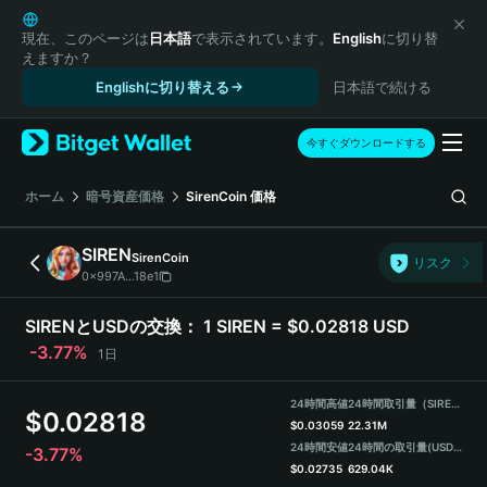
English
日本語
現在、このページは
日本語
で表示されています。
English
に切り替
えますか？
Tiếng Việt
Englishに切り替える
日本語で続ける
Русский
Español (Latinoamérica)
Türkçe
今すぐダウンロードする
Italiano
Français
ホーム
暗号資産価格
SirenCoin
価格
Deutsch
简体中文
SIREN
SirenCoin
リスク
繁體中文
0x997A...18e1
Português (Portugal)
Bahasa Indonesia
SIRENとUSDの交換：
1 SIREN = $0.02818 USD
ภาษาไทย
-3.77%
1日
हिन्दी
বাংলা
24時間高値
24時間取引量（SIREN）
$
0.02818
Español
$
0.03059
22.31M
24時間安値
24時間の取引量
(USDT)
-3.77%
Português (Brasil)
$
0.02735
629.04K
Español (Argentina)