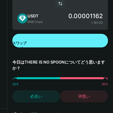
0.00001162
USDT
BNB Chain
≈ $
0.00
スワップ
Bitget Walletをダウンロード
今日はTHERE IS NO SPOONについてどう思います
か？
50
%
50
%
良い
悪い