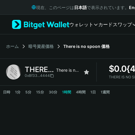
English
現在、このページは
日本語
で表示されています。
En
日本語
Tiếng Việt
ウォレット
カード
スワップ
Русский
Español (Latinoamérica)
Türkçe
Italiano
ホーム
暗号資産価格
There is no spoon
価格
Français
Deutsch
$
0.0{4
THERE IS NO SPOON
简体中文
There is no spoon
繁體中文
0xBf33...4444
THERE IS N
Português (Portugal)
THERE IS NO SPOON Price Chart
Bahasa Indonesia
日時
1分
5分
15分
30分
1時間
4時間
1日
1週間
ภาษาไทย
हिन्दी
বাংলা
Español
Português (Brasil)
Español (Argentina)