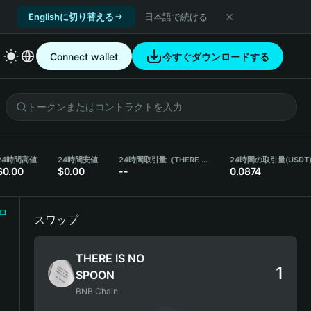
Englishに切り替える
日本語で続ける
Connect wallet
今すぐダウンロードする
24時間高値
24時間安値
24時間取引量（THERE IS NO SPOON）
24時間の取引量
(USDT
$0.00
$0.00
--
0.0874
ロ
スワップ
THERE IS NO
SPOON
BNB Chain