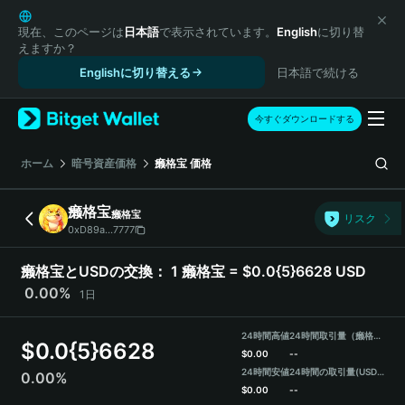
English
日本語
現在、このページは
日本語
で表示されています。
English
に切り替
えますか？
Tiếng Việt
Englishに切り替える
日本語で続ける
Русский
Español (Latinoamérica)
Türkçe
今すぐダウンロードする
Italiano
Français
ホーム
暗号資産価格
癞格宝
価格
Deutsch
简体中文
癞格宝
癞格宝
リスク
繁體中文
0xD89a...7777
Português (Portugal)
Bahasa Indonesia
癞格宝とUSDの交換：
1 癞格宝 = $0.0{5}6628 USD
ภาษาไทย
0.00%
1日
हिन्दी
বাংলা
24時間高値
24時間取引量（癞格宝）
$
0.0{5}6628
Español
$
0.00
--
24時間安値
24時間の取引量
(USDT)
0.00%
Português (Brasil)
$
0.00
--
Español (Argentina)