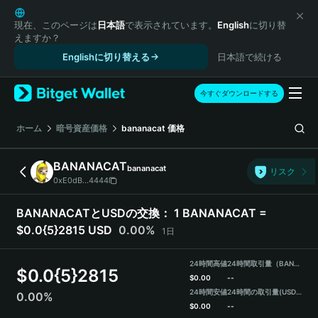
English
日本語
現在、このページは
日本語
で表示されています。
English
に切り替
えますか？
Tiếng Việt
Englishに切り替える
日本語で続ける
Русский
Español (Latinoamérica)
Türkçe
今すぐダウンロードする
Italiano
Français
ホーム
暗号資産価格
bananacat
価格
Deutsch
简体中文
BANANACAT
bananacat
リスク
繁體中文
0xE0dB...4444
Português (Portugal)
Bahasa Indonesia
BANANACATとUSDの交換：
1 BANANACAT =
ภาษาไทย
$0.0{5}2815 USD
0.00%
1日
हिन्दी
বাংলা
24時間高値
24時間取引量（BANANACAT）
$
0.0{5}2815
Español
$
0.00
--
24時間安値
24時間の取引量
(USDT)
0.00%
Português (Brasil)
$
0.00
--
Español (Argentina)