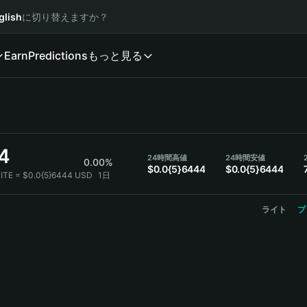
glish
に切り替えますか？
Earn
Predictions
もっと見る
4
24時間高値
24時間安値
0.00%
$0.0{5}6444
$0.0{5}6444
NITE = $0.0{5}6444 USD
1日
ライト
プ