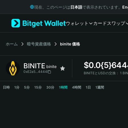
English
現在、このページは
日本語
で表示されています。
En
日本語
Tiếng Việt
ウォレット
カード
スワップ
Русский
Español (Latinoamérica)
Türkçe
Italiano
ホーム
暗号資産価格
binite
価格
Français
Deutsch
$
0.0{5}644
BINITE
简体中文
binite
繁體中文
0xE2a5...4444
BINITEとUSDの交換：
1 BI
Português (Portugal)
BINITE Price Chart
Bahasa Indonesia
日時
1分
5分
15分
30分
1時間
4時間
1日
1週間
ภาษาไทย
हिन्दी
বাংলা
Español
Português (Brasil)
Español (Argentina)