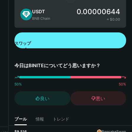
0.00000644
USDT
BNB Chain
≈ $
0.00
スワップ
Bitget Walletをダウンロード
今日はBINITEについてどう思いますか？
50
%
50
%
良い
悪い
プール
情報
トレンド
$9,516
PancakeSwap