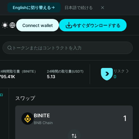
Englishに切り替える
日本語で続ける
Connect wallet
今すぐダウンロードする
リスク
24時間取引量（BINITE）
24時間の取引量
(USDT)
795.41K
5.13
0
ロ
スワップ
BINITE
BNB Chain