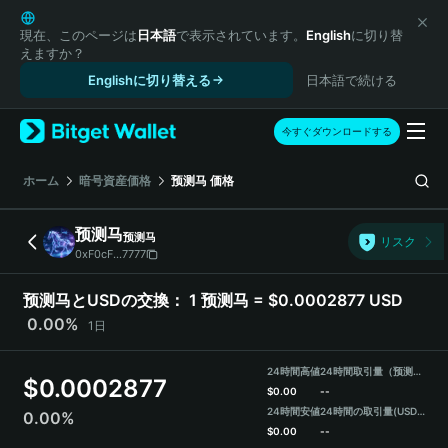
English
日本語
現在、このページは
日本語
で表示されています。
English
に切り替
えますか？
Tiếng Việt
Englishに切り替える
日本語で続ける
Русский
Español (Latinoamérica)
Türkçe
今すぐダウンロードする
Italiano
Français
ホーム
暗号資産価格
预测马
価格
Deutsch
简体中文
预测马
预测马
リスク
繁體中文
0xF0cF...7777
Português (Portugal)
Bahasa Indonesia
预测马とUSDの交換：
1 预测马 = $0.0002877 USD
ภาษาไทย
0.00%
1日
हिन्दी
বাংলা
24時間高値
24時間取引量（预测马）
$
0.0002877
Español
$
0.00
--
24時間安値
24時間の取引量
(USDT)
0.00%
Português (Brasil)
$
0.00
--
Español (Argentina)